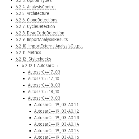
6.2.3. Option Types
6.2.4. AnalysisControl
6.2.5. Architecture
6.2.6. CloneDetections
6.2.7. CycleDetection
6.2.8. DeadCodeDetection
6.2.9. ImportAnalysisResults
6.2.10. ImportExternalAnalysisOutput
6.2.11. Metrics
6.2.12. Stylechecks
6.2.12.1. AutosarC++
AutosarC++17_03
AutosarC++17_10
AutosarC++18_03
AutosarC++18_10
AutosarC++19_03
AutosarC++19_03-A0.1.1
AutosarC++19_03-A0.1.2
AutosarC++19_03-A0.1.3
AutosarC++19_03-A0.1.4
AutosarC++19_03-A0.1.5
AutosarC++19_03-A0.1.6