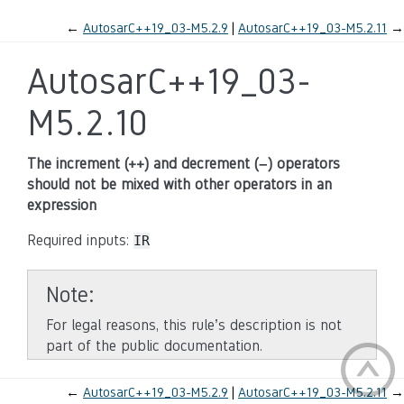
←
AutosarC++19_03-M5.2.9
AutosarC++19_03-M5.2.11
→
AutosarC++19_03-
M5.2.10
The increment (++) and decrement (–) operators
should not be mixed with other operators in an
expression
Required inputs:
IR
Note
For legal reasons, this rule’s description is not
part of the public documentation.
←
AutosarC++19_03-M5.2.9
AutosarC++19_03-M5.2.11
→