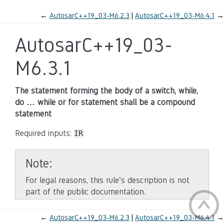
←
AutosarC++19_03-M6.2.3
AutosarC++19_03-M6.4.1
→
AutosarC++19_03-
M6.3.1
The statement forming the body of a switch, while,
do … while or for statement shall be a compound
statement
Required inputs:
IR
Note
For legal reasons, this rule’s description is not
part of the public documentation.
←
AutosarC++19_03-M6.2.3
AutosarC++19_03-M6.4.1
→