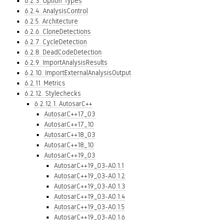
6.2.3. Option Types
6.2.4. AnalysisControl
6.2.5. Architecture
6.2.6. CloneDetections
6.2.7. CycleDetection
6.2.8. DeadCodeDetection
6.2.9. ImportAnalysisResults
6.2.10. ImportExternalAnalysisOutput
6.2.11. Metrics
6.2.12. Stylechecks
6.2.12.1. AutosarC++
AutosarC++17_03
AutosarC++17_10
AutosarC++18_03
AutosarC++18_10
AutosarC++19_03
AutosarC++19_03-A0.1.1
AutosarC++19_03-A0.1.2
AutosarC++19_03-A0.1.3
AutosarC++19_03-A0.1.4
AutosarC++19_03-A0.1.5
AutosarC++19_03-A0.1.6