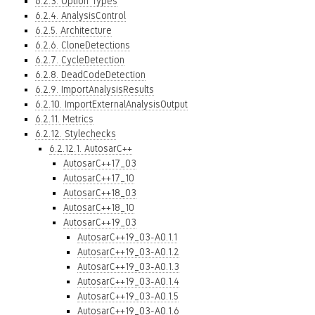
6.2.3. Option Types
6.2.4. AnalysisControl
6.2.5. Architecture
6.2.6. CloneDetections
6.2.7. CycleDetection
6.2.8. DeadCodeDetection
6.2.9. ImportAnalysisResults
6.2.10. ImportExternalAnalysisOutput
6.2.11. Metrics
6.2.12. Stylechecks
6.2.12.1. AutosarC++
AutosarC++17_03
AutosarC++17_10
AutosarC++18_03
AutosarC++18_10
AutosarC++19_03
AutosarC++19_03-A0.1.1
AutosarC++19_03-A0.1.2
AutosarC++19_03-A0.1.3
AutosarC++19_03-A0.1.4
AutosarC++19_03-A0.1.5
AutosarC++19_03-A0.1.6