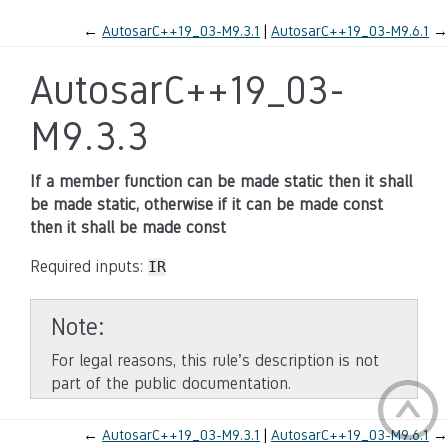
←
AutosarC++19_03-M9.3.1
AutosarC++19_03-M9.6.1
→
AutosarC++19_03-
M9.3.3
If a member function can be made static then it shall
be made static, otherwise if it can be made const
then it shall be made const
Required inputs:
IR
Note
For legal reasons, this rule’s description is not
part of the public documentation.
←
AutosarC++19_03-M9.3.1
AutosarC++19_03-M9.6.1
→