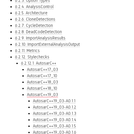
6.2.3. Option Types
6.2.4. AnalysisControl
6.2.5. Architecture
6.2.6. CloneDetections
6.2.7. CycleDetection
6.2.8. DeadCodeDetection
6.2.9. ImportAnalysisResults
6.2.10. ImportExternalAnalysisOutput
6.2.11. Metrics
6.2.12. Stylechecks
6.2.12.1. AutosarC++
AutosarC++17_03
AutosarC++17_10
AutosarC++18_03
AutosarC++18_10
AutosarC++19_03
AutosarC++19_03-A0.1.1
AutosarC++19_03-A0.1.2
AutosarC++19_03-A0.1.3
AutosarC++19_03-A0.1.4
AutosarC++19_03-A0.1.5
AutosarC++19_03-A0.1.6