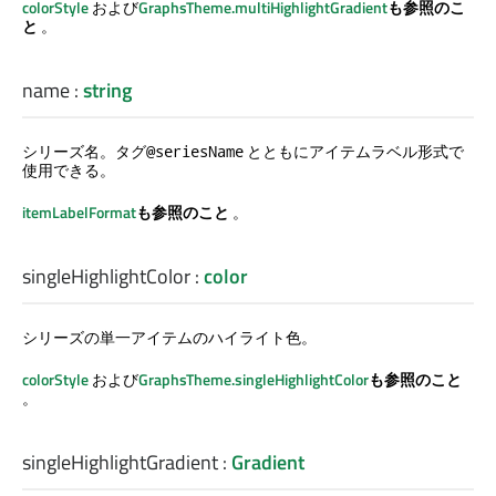
colorStyle
および
GraphsTheme.multiHighlightGradient
も参照のこ
と
。
name
:
string
シリーズ名。タグ
とともにアイテムラベル形式で
@seriesName
使用できる。
itemLabelFormat
も参照のこと
。
singleHighlightColor
:
color
シリーズの単一アイテムのハイライト色。
colorStyle
および
GraphsTheme.singleHighlightColor
も参照のこと
。
singleHighlightGradient
:
Gradient