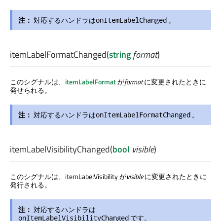
注：
対応するハンドラは
。
onItemLabelChanged
itemLabelFormatChanged
(
string
format
)
このシグナルは、
itemLabelFormat
が
format
に変更されたときに
発せられる。
注：
対応するハンドラは
。
onItemLabelFormatChanged
itemLabelVisibilityChanged
(
bool
visible
)
このシグナルは、itemLabelVisibility が
visible
に変更されたときに
発行される。
注：
対応するハンドラは
です。
onItemLabelVisibilityChanged