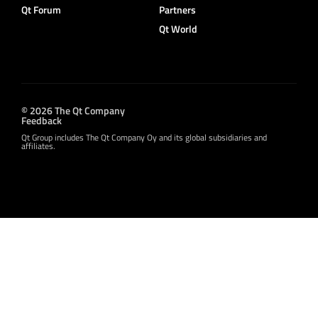
Qt Forum
Partners
Qt World
© 2026 The Qt Company
Feedback
Qt Group includes The Qt Company Oy and its global subsidiaries and
affiliates.