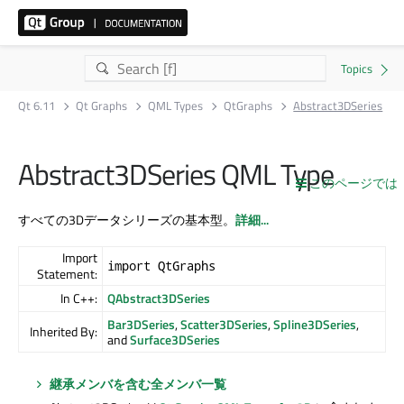
Qt 6.11
Qt Graphs
QML Types
QtGraphs
Abstract3DSeries
Abstract3DSeries QML Type
このページでは
すべての3Dデータシリーズの基本型。
詳細...
Import
import QtGraphs
Statement:
In C++:
QAbstract3DSeries
Bar3DSeries
,
Scatter3DSeries
,
Spline3DSeries
,
Inherited By:
and
Surface3DSeries
継承メンバを含む全メンバ一覧