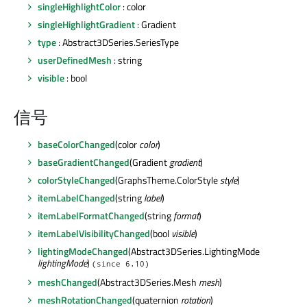
singleHighlightColor
: color
singleHighlightGradient
: Gradient
type
: Abstract3DSeries.SeriesType
userDefinedMesh
: string
visible
: bool
信号
baseColorChanged
(color
color
)
baseGradientChanged
(Gradient
gradient
)
colorStyleChanged
(GraphsTheme.ColorStyle
style
)
itemLabelChanged
(string
label
)
itemLabelFormatChanged
(string
format
)
itemLabelVisibilityChanged
(bool
visible
)
lightingModeChanged
(Abstract3DSeries.LightingMode
lightingMode
)
(since 6.10)
meshChanged
(Abstract3DSeries.Mesh
mesh
)
meshRotationChanged
(quaternion
rotation
)