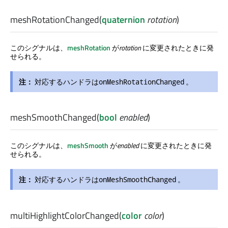
meshRotationChanged
(
quaternion
rotation
)
このシグナルは、
meshRotation
が
rotation
に変更されたときに発
せられる。
注：
対応するハンドラは
。
onMeshRotationChanged
meshSmoothChanged
(
bool
enabled
)
このシグナルは、
meshSmooth
が
enabled
に変更されたときに発
せられる。
注：
対応するハンドラは
。
onMeshSmoothChanged
multiHighlightColorChanged
(
color
color
)