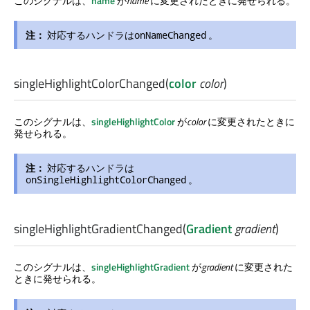
このシグナルは、
name
が
name
に変更されたときに発せられる。
注：
対応するハンドラは
。
onNameChanged
singleHighlightColorChanged
(
color
color
)
このシグナルは、
singleHighlightColor
が
color
に変更されたときに
発せられる。
注：
対応するハンドラは
。
onSingleHighlightColorChanged
singleHighlightGradientChanged
(
Gradient
gradient
)
このシグナルは、
singleHighlightGradient
が
gradient
に変更された
ときに発せられる。