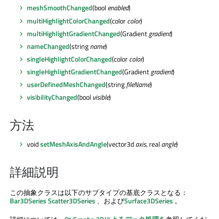
meshSmoothChanged
(bool
enabled
)
multiHighlightColorChanged
(color
color
)
multiHighlightGradientChanged
(Gradient
gradient
)
nameChanged
(string
name
)
singleHighlightColorChanged
(color
color
)
singleHighlightGradientChanged
(Gradient
gradient
)
userDefinedMeshChanged
(string
fileName
)
visibilityChanged
(bool
visible
)
方法
void
setMeshAxisAndAngle
(vector3d
axis
, real
angle
)
詳細説明
この抽象クラスは以下のサブタイプの基底クラスとなる：
Bar3DSeries
Scatter3DSeries
、および
Surface3DSeries
。