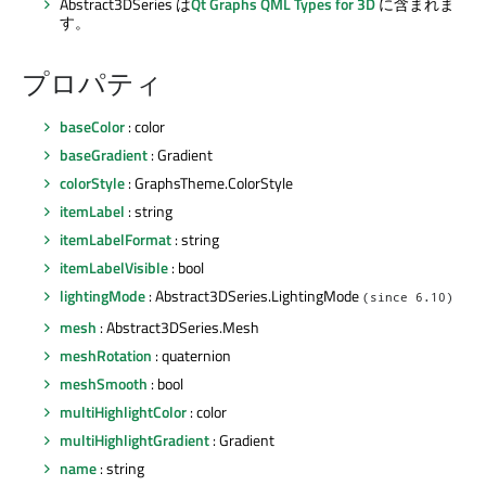
Abstract3DSeries は
Qt Graphs
QML Types for 3D
に含まれま
す。
プロパティ
baseColor
: color
baseGradient
: Gradient
colorStyle
: GraphsTheme.ColorStyle
itemLabel
: string
itemLabelFormat
: string
itemLabelVisible
: bool
lightingMode
: Abstract3DSeries.LightingMode
(since 6.10)
mesh
: Abstract3DSeries.Mesh
meshRotation
: quaternion
meshSmooth
: bool
multiHighlightColor
: color
multiHighlightGradient
: Gradient
name
: string