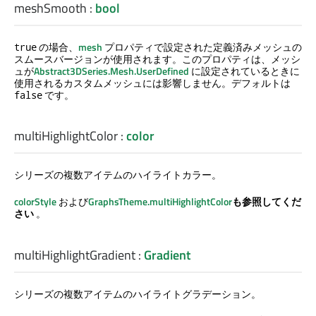
meshSmooth
:
bool
の場合、
mesh
プロパティで設定された定義済みメッシュの
true
スムースバージョンが使用されます。このプロパティは、メッシ
ュが
Abstract3DSeries.Mesh.UserDefined
に設定されているときに
使用されるカスタムメッシュには影響しません。デフォルトは
です。
false
multiHighlightColor
:
color
シリーズの複数アイテムのハイライトカラー。
colorStyle
および
GraphsTheme.multiHighlightColor
も参照してくだ
さい
。
multiHighlightGradient
:
Gradient
シリーズの複数アイテムのハイライトグラデーション。