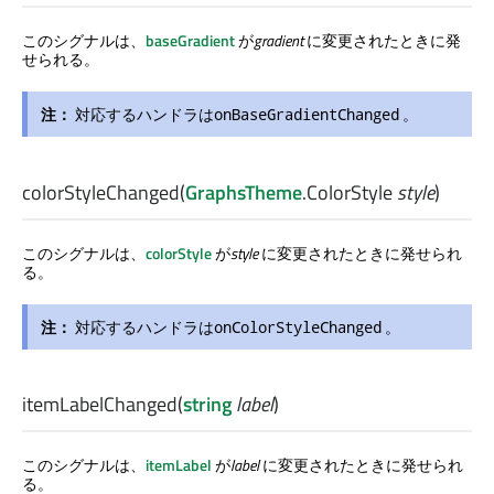
このシグナルは、
baseGradient
が
gradient
に変更されたときに発
せられる。
注：
対応するハンドラは
。
onBaseGradientChanged
colorStyleChanged
(
GraphsTheme
.
ColorStyle
style
)
このシグナルは、
colorStyle
が
style
に変更されたときに発せられ
る。
注：
対応するハンドラは
。
onColorStyleChanged
itemLabelChanged
(
string
label
)
このシグナルは、
itemLabel
が
label
に変更されたときに発せられ
る。