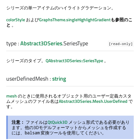
シリーズの単一アイテムのハイライトグラデーション。
colorStyle
および
GraphsTheme.singleHighlightGradient
も参照のこ
と
。
type
:
Abstract3DSeries
.
SeriesType
[read-only]
シリーズのタイプ。
QAbstract3DSeries::SeriesType
。
userDefinedMesh
:
string
mesh
のときに使用されるオブジェクト用のユーザー定義カスタ
ムメッシュのファイル名は
Abstract3DSeries.Mesh.UserDefined
で
す。
注意：
ファイルは
QtQuick3D
メッシュ形式である必要があり
ます。他の3Dモデルフォーマットからメッシュを作成する
には、
変換ツールを使用してください。
balsam