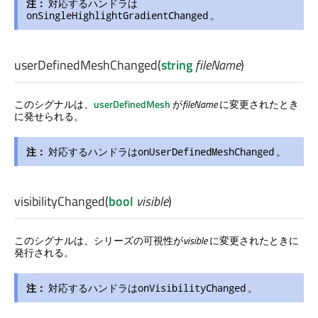
注：
対応するハンドラは
。
onSingleHighlightGradientChanged
userDefinedMeshChanged
(
string
fileName
)
このシグナルは、
userDefinedMesh
が
fileName
に変更されたとき
に発せられる。
注：
対応するハンドラは
。
onUserDefinedMeshChanged
visibilityChanged
(
bool
visible
)
このシグナルは、シリーズの可視性が
visible
に変更されたときに
発行される。
注：
対応するハンドラは
。
onVisibilityChanged