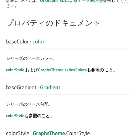
詳細については、
Qt Graphs
3Dによるデータ処理を
参照してくだ
さい。
プロパティのドキュメント
baseColor
:
color
シリーズのベースカラー。
colorStyle
および
GraphsTheme.seriesColors
も参照の
こと。
baseGradient
:
Gradient
シリーズのベース勾配。
colorStyle
も参照のこと
。
colorStyle
:
GraphsTheme
.
ColorStyle