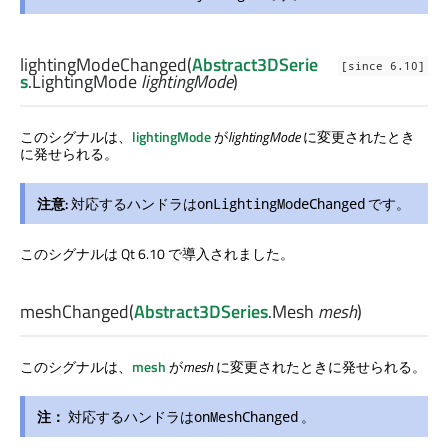
lightingModeChanged
(
Abstract3DSerie
[since 6.10]
s
.
LightingMode
lightingMode
)
このシグナルは、
lightingMode
が
lightingMode
に変更されたとき
に発せられる。
注意:
対応するハンドラは
です。
onLightingModeChanged
このシグナルは Qt 6.10 で導入されました。
meshChanged
(
Abstract3DSeries
.
Mesh
mesh
)
このシグナルは、
mesh
が
mesh
に変更されたときに発せられる。
注：
対応するハンドラは
。
onMeshChanged