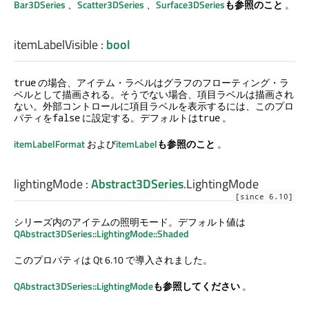
Bar3DSeries
、
Scatter3DSeries
、
Surface3DSeries
も参照のこと
。
itemLabelVisible
:
bool
の場合、アイテム・ラベルはグラフのフローティング・ラ
true
ベルとして描画される。そうでない場合、項目ラベルは描画され
ない。外部コントロールに項目ラベルを表示するには、このプロ
パティを
に設定する。デフォルトは
。
false
true
itemLabelFormat
および
itemLabel
も参照のこと
。
lightingMode
:
Abstract3DSeries
.
LightingMode
[since 6.10]
シリーズ内のアイテムの照明モード。デフォルト値は
QAbstract3DSeries::LightingMode::Shaded
このプロパティは Qt 6.10 で導入されました。
QAbstract3DSeries::LightingMode
も参照してください
。