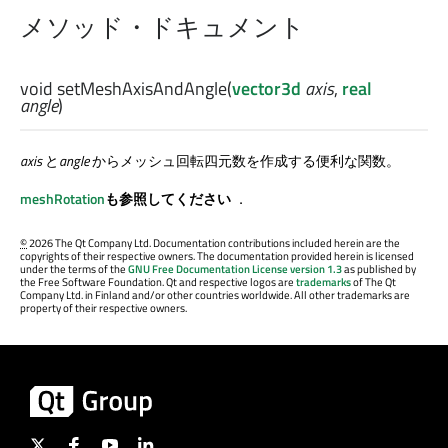
メソッド・ドキュメント
void
setMeshAxisAndAngle
(
vector3d
axis
,
real
angle
)
axis
と
angle
からメッシュ回転四元数を作成する便利な関数。
meshRotation
も参照してください
．
©
2026 The Qt Company Ltd. Documentation contributions included herein are the
copyrights of their respective owners. The documentation provided herein is licensed
under the terms of the
GNU Free Documentation License version 1.3
as published by
the Free Software Foundation. Qt and respective logos are
trademarks
of The Qt
Company Ltd. in Finland and/or other countries worldwide. All other trademarks are
property of their respective owners.