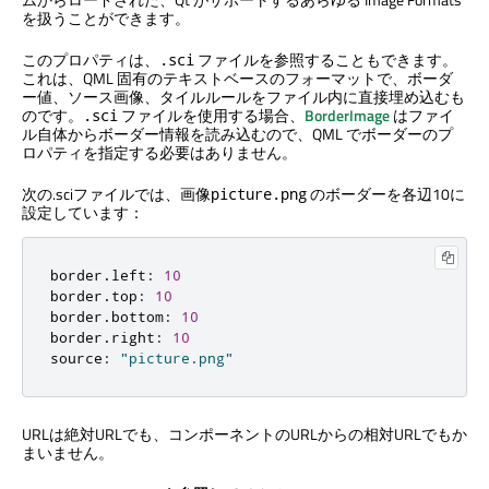
を扱うことができます。
このプロパティは、
ファイルを参照することもできます。
.sci
これは、QML 固有のテキストベースのフォーマットで、ボーダ
ー値、ソース画像、タイルルールをファイル内に直接埋め込むも
のです。
ファイルを使用する場合、
BorderImage
はファイ
.sci
ル自体からボーダー情報を読み込むので、QML でボーダーのプ
ロパティを指定する必要はありません。
次の.sciファイルでは、画像
のボーダーを各辺10に
picture.png
設定しています：
border
.
left
:
10
border
.
top
:
10
border
.
bottom
:
10
border
.
right
:
10
source
:
"picture.png"
URLは絶対URLでも、コンポーネントのURLからの相対URLでもか
まいません。