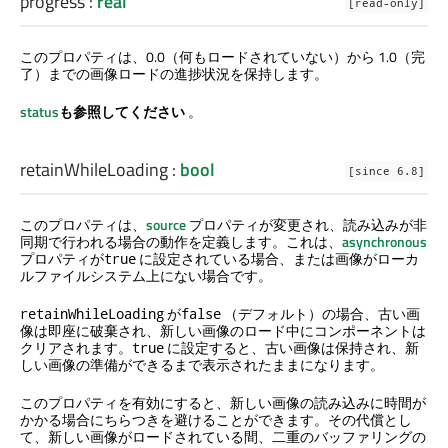
progress
:
real
[read-only]
このプロパティは、0.0（何もロードされていない）から 1.0（完
了）までの画像ロードの進捗状況を保持します。
status
も参照してください
。
retainWhileLoading
:
bool
[since 6.8]
このプロパティは、
source
プロパティが変更され、読み込みが非
同期で行われる場合の動作を定義します。これは、
asynchronous
プロパティが
に設定されている場合、または画像がローカ
true
ルファイルシステム上にない場合です。
が
（デフォルト）の場合、古い画
retainWhileLoading
false
像は即座に破棄され、新しい画像のロード中にコンポーネントは
クリアされます。
に設定すると、古い画像は保持され、新
true
しい画像の準備ができるまで表示されたままになります。
このプロパティを有効にすると、新しい画像の読み込みに時間が
かかる場合にちらつきを避けることができます。その代償とし
て、新しい画像がロードされている間、二重のバッファリングの