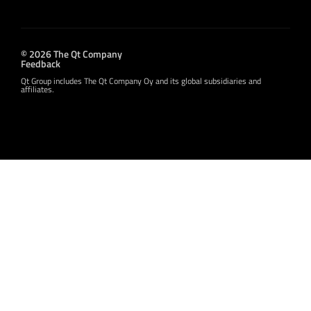
© 2026 The Qt Company
Feedback
Qt Group includes The Qt Company Oy and its global subsidiaries and
affiliates.