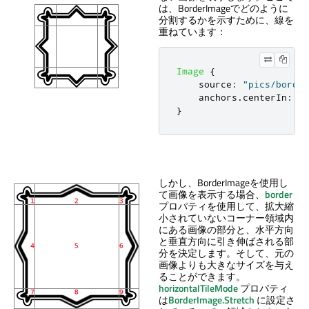
は、BorderImageでどのように
分割するかを示すために、線を
重ねています：
Image
{
source
:
"pics/border
anchors
.
centerIn
:
pa
}
しかし、BorderImageを使用し
て画像を表示する場合、
border
プロパティを使用して、拡大縮
小されていないコーナー領域内
にある画像の部分と、水平方向
と垂直方向に引き伸ばされる部
分を決定します。そして、元の
画像よりも大きなサイズを与え
ることができます。
horizontalTileMode
プロパティ
は
BorderImage.Stretch
に設定さ