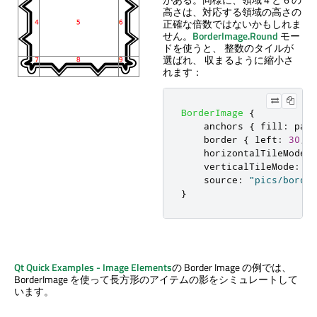
高さは、対応する領域の高さの
正確な倍数ではないかもしれま
せん。
BorderImage.Round
モー
ドを使うと、 整数のタイルが
選ばれ、 収まるように縮小さ
れます：
BorderImage
{
anchors
{
fill
:
pare
border
{
left
:
30
;
t
horizontalTileMode
:
verticalTileMode
:
Bo
source
:
"pics/border
}
Qt Quick
Examples - Image Elements
の Border Image の例では、
BorderImage を使って長方形のアイテムの影をシミュレートして
います。