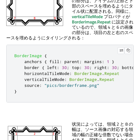
の部分は、アイテムの上部と下
部のスペースを埋めるようにタ
イル状に配置される。同様に、
verticalTileMode
プロパティが
BorderImage.Repeat
に設定され
ているので、領域 4 と 6 の画像
の部分は、項目の左と右のスペ
ースを埋めるようにタイリングされる：
BorderImage
{
anchors
{
fill
:
parent
;
margins
:
1
}
border
{
left
:
30
;
top
:
30
;
right
:
30
;
bottom
:
horizontalTileMode
:
BorderImage
.
Repeat
verticalTileMode
:
BorderImage
.
Repeat
source
:
"pics/borderframe.png"
}
状況によっては、領域 2 と 8 の
幅は、ソース画像の対応する領
域の幅の正確な倍数でない場合
がある。同様に、領域 4 と 6 の