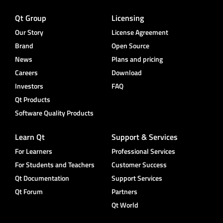
Qt Group
Licensing
Our Story
License Agreement
Brand
Open Source
News
Plans and pricing
Careers
Download
Investors
FAQ
Qt Products
Software Quality Products
Learn Qt
Support & Services
For Learners
Professional Services
For Students and Teachers
Customer Success
Qt Documentation
Support Services
Qt Forum
Partners
Qt World