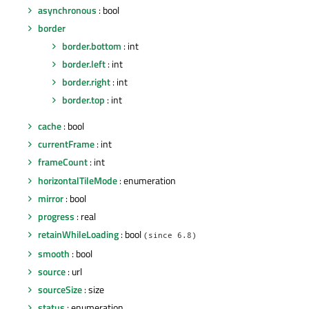
asynchronous
: bool
border
border.bottom
: int
border.left
: int
border.right
: int
border.top
: int
cache
: bool
currentFrame
: int
frameCount
: int
horizontalTileMode
: enumeration
mirror
: bool
progress
: real
retainWhileLoading
: bool
(since 6.8)
smooth
: bool
source
: url
sourceSize
: size
status
: enumeration