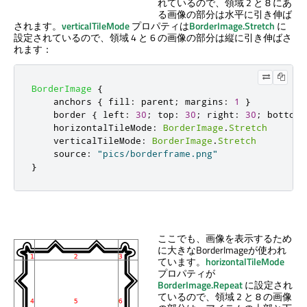
れているので、領域 2 と 8 にあ
る画像の部分は水平に引き伸ば
されます。
verticalTileMode
プロパティは
BorderImage.Stretch
に
設定されているので、領域 4 と 6 の画像の部分は縦に引き伸ばさ
れます：
BorderImage
{
anchors
{
fill
:
parent
;
margins
:
1
}
border
{
left
:
30
;
top
:
30
;
right
:
30
;
bottom
:
horizontalTileMode
:
BorderImage
.
Stretch
verticalTileMode
:
BorderImage
.
Stretch
source
:
"pics/borderframe.png"
}
ここでも、画像を表示するため
に大きなBorderImageが使われ
ています。
horizontalTileMode
プロパティが
BorderImage.Repeat
に設定され
ているので、領域 2 と 8 の画像