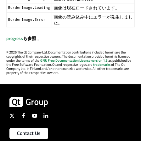
画像は現在ロードされています。
BorderImage.Loading
画像の読み込み中にエラーが発生しまし
BorderImage.Error
た。
progress
も参照
。
©
2026 The Qt Company Ltd. Documentation contributions included herein are the
copyrights of their respective owners. The documentation provided herein is licensed
under the terms of the
GNU Free Documentation License version 1.3
as published by
the Free Software Foundation. Qt and respective logos are
trademarks
of The Qt
Company Ltd. in Finland and/or other countries worldwide. All other trademarks are
property of their respective owners.
Contact Us