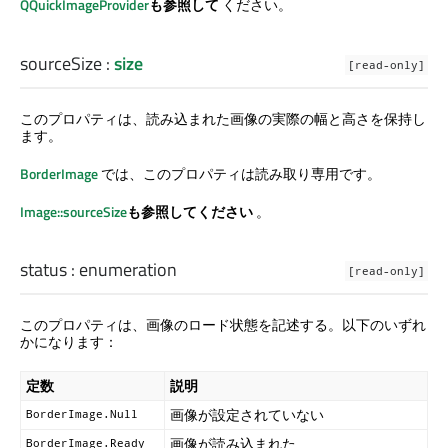
QQuickImageProvider
も参照して
ください。
sourceSize
:
size
[read-only]
このプロパティは、読み込まれた画像の実際の幅と高さを保持し
ます。
BorderImage
では、このプロパティは読み取り専用です。
Image::sourceSize
も参照してください
。
status
:
enumeration
[read-only]
このプロパティは、画像のロード状態を記述する。以下のいずれ
かになります：
定数
説明
画像が設定されていない
BorderImage.Null
画像が読み込まれた
BorderImage.Ready