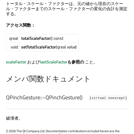
トータル・スケール・ファクターは、元の値から現在のスケー
ル・ファクターまでのスケール・ファクターの変化の合計を測定
する。
アクセス関数：
qreal
totalScaleFactor
() const
void
setTotalScaleFactor
(qreal
value
)
scaleFactor
および
lastScaleFactor
も参照の
こと。
メンバ関数ドキュメント
QPinchGesture::
~QPinchGesture
()
[virtual noexcept]
破壊者。
©
2026 The Qt Company Ltd. Documentation contributions included herein are the