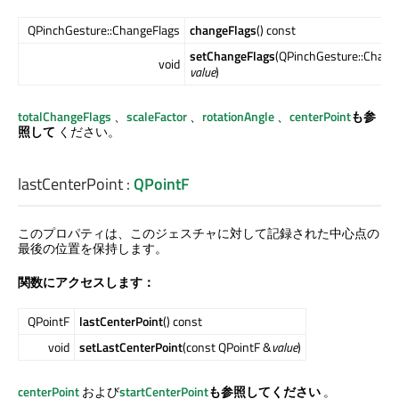
QPinchGesture::ChangeFlags
changeFlags
() const
setChangeFlags
(QPinchGesture::Chang
void
value
)
totalChangeFlags
、
scaleFactor
、
rotationAngle
、
centerPoint
も参
照して
ください。
lastCenterPoint
:
QPointF
このプロパティは、このジェスチャに対して記録された中心点の
最後の位置を保持します。
関数にアクセスします：
QPointF
lastCenterPoint
() const
void
setLastCenterPoint
(const QPointF &
value
)
centerPoint
および
startCenterPoint
も参照してください
。