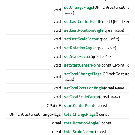
setChangeFlags
(QPinchGesture::Chang
void
value
)
void
setLastCenterPoint
(const QPointF &
val
void
setLastRotationAngle
(qreal
value
)
void
setLastScaleFactor
(qreal
value
)
void
setRotationAngle
(qreal
value
)
void
setScaleFactor
(qreal
value
)
void
setStartCenterPoint
(const QPointF &
va
setTotalChangeFlags
(QPinchGesture::C
void
value
)
void
setTotalRotationAngle
(qreal
value
)
void
setTotalScaleFactor
(qreal
value
)
QPointF
startCenterPoint
() const
QPinchGesture::ChangeFlags
totalChangeFlags
() const
qreal
totalRotationAngle
() const
qreal
totalScaleFactor
() const