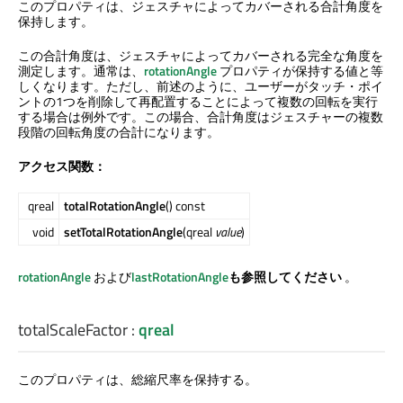
このプロパティは、ジェスチャによってカバーされる合計角度を
保持します。
この合計角度は、ジェスチャによってカバーされる完全な角度を
測定します。通常は、
rotationAngle
プロパティが保持する値と等
しくなります。ただし、前述のように、ユーザーがタッチ・ポイ
ントの1つを削除して再配置することによって複数の回転を実行
する場合は例外です。この場合、合計角度はジェスチャーの複数
段階の回転角度の合計になります。
アクセス関数：
qreal
totalRotationAngle
() const
void
setTotalRotationAngle
(qreal
value
)
rotationAngle
および
lastRotationAngle
も参照してください
。
totalScaleFactor
:
qreal
このプロパティは、総縮尺率を保持する。