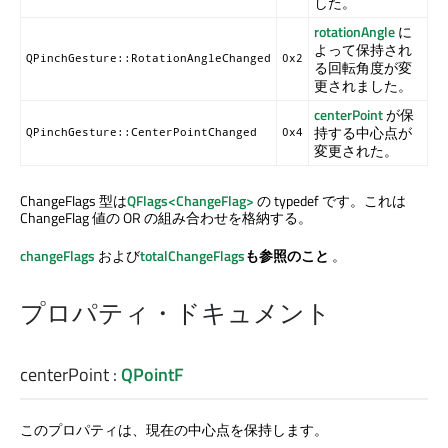
した。
rotationAngle
に
よって保持され
QPinchGesture::RotationAngleChanged
0x2
る回転角度が変
更されました。
centerPoint
が保
持する中心点が
QPinchGesture::CenterPointChanged
0x4
変更された。
ChangeFlags 型は
QFlags<ChangeFlag>
の typedef です。これは
ChangeFlag 値の OR の組み合わせを格納する。
changeFlags
および
totalChangeFlags
も参照のこと
。
プロパティ・ドキュメント
centerPoint
:
QPointF
このプロパティは、現在の中心点を保持します。