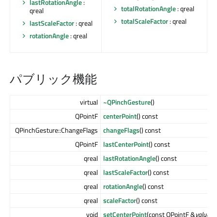
lastRotationAngle
:
totalRotationAngle
: qreal
qreal
totalScaleFactor
: qreal
lastScaleFactor
: qreal
rotationAngle
: qreal
パブリック機能
virtual
~QPinchGesture
()
QPointF
centerPoint
() const
QPinchGesture::ChangeFlags
changeFlags
() const
QPointF
lastCenterPoint
() const
qreal
lastRotationAngle
() const
qreal
lastScaleFactor
() const
qreal
rotationAngle
() const
qreal
scaleFactor
() const
void
setCenterPoint
(const QPointF &
value
)