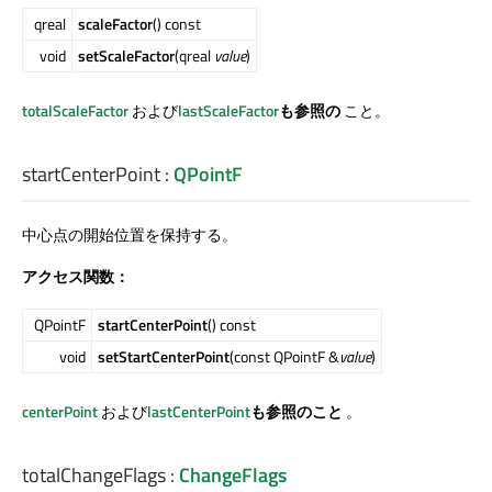
qreal
scaleFactor
() const
void
setScaleFactor
(qreal
value
)
totalScaleFactor
および
lastScaleFactor
も参照の
こと。
startCenterPoint
:
QPointF
中心点の開始位置を保持する。
アクセス関数：
QPointF
startCenterPoint
() const
void
setStartCenterPoint
(const QPointF &
value
)
centerPoint
および
lastCenterPoint
も参照のこと
。
totalChangeFlags
:
ChangeFlags