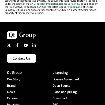
copyrights of their respective owners. The documentation provided herein is licensed
under the terms of the
GNU Free Documentation License version 1.3
as published by
the Free Software Foundation. Qt and respective logos are
trademarks
of The Qt
Company Ltd. in Finland and/or other countries worldwide. All other trademarks are
property of their respective owners.
Contact Us
Qt Group
Licensing
Our Story
License Agreement
Brand
Open Source
News
Plans and pricing
Careers
Download
Investors
FAQ