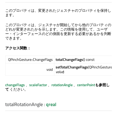
このプロパティは、変更されたジェスチャのプロパティを保持し
ます。
このプロパティは、ジェスチャが開始してから他のプロパティの
どれが変更されたかを示します。この情報を使用して、ユーザ
ー・インターフェースのどの側面を更新する必要があるかを判断
できます。
アクセス関数：
QPinchGesture::ChangeFlags
totalChangeFlags
() const
setTotalChangeFlags
(QPinchGesture::C
void
value
)
changeFlags
、
scaleFactor
、
rotationAngle
、
centerPoint
も参照し
て
ください。
totalRotationAngle
:
qreal