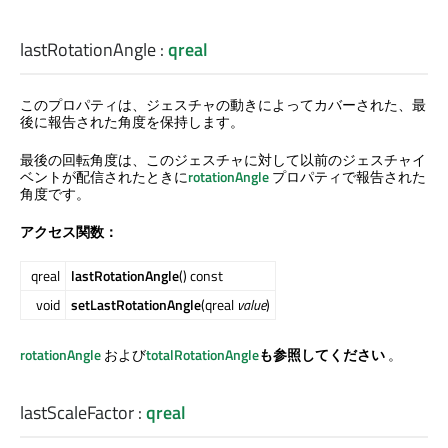
lastRotationAngle
:
qreal
このプロパティは、ジェスチャの動きによってカバーされた、最
後に報告された角度を保持します。
最後の回転角度は、このジェスチャに対して以前のジェスチャイ
ベントが配信されたときに
rotationAngle
プロパティで報告された
角度です。
アクセス関数：
qreal
lastRotationAngle
() const
void
setLastRotationAngle
(qreal
value
)
rotationAngle
および
totalRotationAngle
も参照してください
。
lastScaleFactor
:
qreal