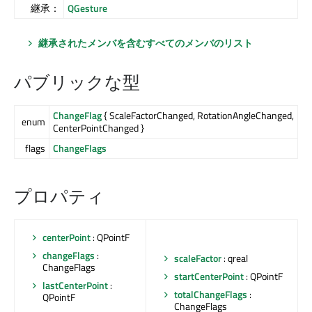
継承：
QGesture
継承されたメンバを含むすべてのメンバのリスト
パブリックな型
ChangeFlag
{ ScaleFactorChanged, RotationAngleChanged,
enum
CenterPointChanged }
flags
ChangeFlags
プロパティ
centerPoint
: QPointF
changeFlags
:
scaleFactor
: qreal
ChangeFlags
startCenterPoint
: QPointF
lastCenterPoint
:
totalChangeFlags
:
QPointF
ChangeFlags