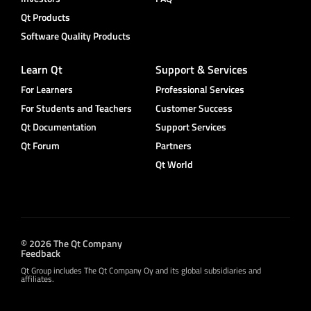
Qt Products
Software Quality Products
Learn Qt
Support & Services
For Learners
Professional Services
For Students and Teachers
Customer Success
Qt Documentation
Support Services
Qt Forum
Partners
Qt World
© 2026 The Qt Company
Feedback
Qt Group includes The Qt Company Oy and its global subsidiaries and
affiliates.