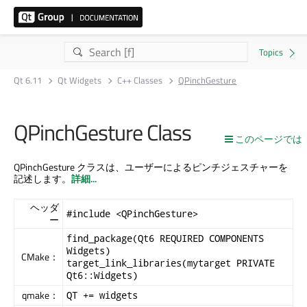
Qt 6.11
Qt Widgets
C++ Classes
QPinchGesture
QPinchGesture Class
このページでは
QPinchGesture クラスは、ユーザーによるピンチジェスチャーを
記述します。
詳細...
ヘッダ
#include <QPinchGesture>
ー
find_package(Qt6 REQUIRED COMPONENTS
Widgets)
CMake：
target_link_libraries(mytarget PRIVATE
Qt6::Widgets)
qmake：
QT += widgets