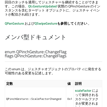
回目のタッチを適用してジェスチャーを継続することができま
す。この場合、
Qt::GestureUpdated
状態の QPinchGesture のイン
スタンスを含むターゲット オブジェクトに、ジェスチャ イベン
トが配信され続けます。
QPanGesture
および
QSwipeGesture
も参照してください
。
メンバ型ドキュメント
enum QPinchGesture:
:ChangeFlag
flags QPinchGesture:
:ChangeFlags
この enum は、ジェスチャオブジェクトのプロパティに発生する
可能性のある変更を記述します。
定数
値
説明
scaleFactor
によ
って保持される
スケールファク
QPinchGesture::ScaleFactorChanged
0x1
タが変更されま