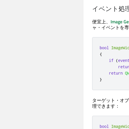
イベント処
便宜上、
Image Ge
ャ・イベントを専用の
bool
ImageWi
{
if
(
even
retu
return
Q
}
ターゲット・オブ
理できます：
bool
ImageWi