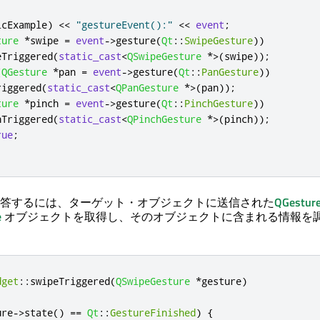
lcExample
)
<
<
"gestureEvent():"
<
<
event
;
ture
*
swipe 
=
event
-
>
gesture
(
Qt
::
SwipeGesture
))
eTriggered
(
static_cast
<
QSwipeGesture
*
>
(
swipe
));
(
QGesture
*
pan 
=
event
-
>
gesture
(
Qt
::
PanGesture
))
riggered
(
static_cast
<
QPanGesture
*
>
(
pan
));
ture
*
pinch 
=
event
-
>
gesture
(
Qt
::
PinchGesture
))
hTriggered
(
static_cast
<
QPinchGesture
*
>
(
pinch
));
rue
;
答するには、ターゲット・オブジェクトに送信された
QGestur
e
オブジェクトを取得し、そのオブジェクトに含まれる情報を
dget
::
swipeTriggered
(
QSwipeGesture
*
gesture
)
ure
-
>
state
()
=
=
Qt
::
GestureFinished
)
{