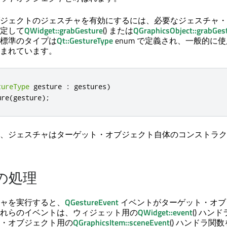
ジェクトのジェスチャを有効にするには、必要なジェスチャ・
定して
QWidget::grabGesture
() または
QGraphicsObject::grabGes
標準のタイプは
Qt::GestureType
enum で定義され、一般的に
まれています。
tureType
 gesture 
:
 gestures
)
ure
(
gesture
);
、ジェスチャはターゲット・オブジェクト自体のコンストラク
の処理
ャを実行すると、
QGestureEvent
イベントがターゲット・オブ
れらのイベントは、ウィジェット用の
QWidget::event
() ハン
・オブジェクト用の
QGraphicsItem::sceneEvent
() ハンドラ関