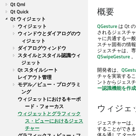
Qt Qml
概要
Qt Quick
Qt ウィジェット
ウィジェット
QGesture
は Qt
されるジェスチャ
ウィンドウとダイアログのウ
ャに共通する一般
ィジェット
スチャ固有の情報
ダイアログウィンドウ
ジェスチャは、専
スタイルとスタイル認識ウィ
QSwipeGesture
。
ジェット
Qt スタイルシート
開発者は、
QGestu
チャを実装するこ
レイアウト管理
ントからジェスチ
モデル／ビュー・プログラミ
ー認識機能を作成
ング
ウィジェットにおけるキーボ
ウィジェ
ード・フォーカス
ウィジェットとグラフィック
ス・ビューにおけるジェス
ジェスチャーは、
チャー
することができま
体を通して
ターゲ
グラフィックス・ビュー・フ