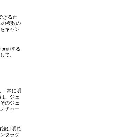
できるた
らの複数の
をキャン
ore()する
して、
し、常に明
は、ジェ
そのジェ
スチャー
方法は明確
ンタラク