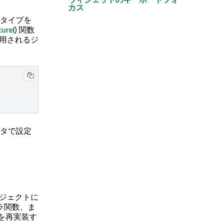
カス
タイプを
ture
() 関数
使用されるジ
タで設定
ジェクトに
ドラ関数、ま
数を再実装す