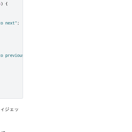
5
)
{
to next"
;
to previous"
;
ィジェッ