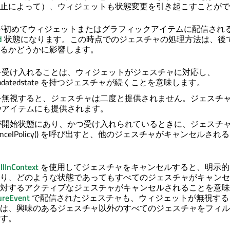
止によって）、ウィジェットも状態変更を引き起こすことがで
が初めてウィジェットまたはグラフィックアイテムに配信され
d
状態になります。この時点でのジェスチャの処理方法は、後
るかどうかに影響します。
を受け入れることは、ウィジェットがジェスチャに対応し、
ureUpdatedstate を持つジェスチャが続くことを意味します。
を無視すると、ジェスチャは二度と提供されません。ジェスチ
やアイテムにも提供されます。
が開始状態にあり、かつ受け入れられているときに、ジェスチ
reCancelPolicy() を呼び出すと、他のジェスチャがキャンセルさ
llInContext
を使用してジェスチャをキャンセルすると、明示的
り、どのような状態であってもすべてのジェスチャがキャンセ
対するアクティブなジェスチャがキャンセルされることを意味
ureEvent
で配信されたジェスチャも、ウィジェットが無視する
は、興味のあるジェスチャ以外のすべてのジェスチャをフィル
す。