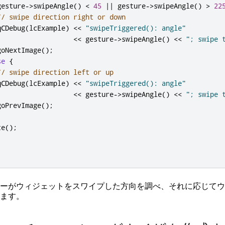
gesture
-
>
swipeAngle
()
<
45
|
|
 gesture
-
>
swipeAngle
()
>
22
// swipe direction right or down
qCDebug
(
lcExample
)
<
<
"swipeTriggered(): angle"
<
<
 gesture
-
>
swipeAngle
()
<
<
"; swipe 
goNextImage
();
se
{
// swipe direction left or up
qCDebug
(
lcExample
)
<
<
"swipeTriggered(): angle"
<
<
 gesture
-
>
swipeAngle
()
<
<
"; swipe 
goPrevImage
();
te
();
ーがウィジェットをスワイプした方向を調べ、それに応じてウ
ます。