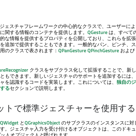
 のジェスチャフレームワークの中心的なクラスで、ユーザーに
に関する情報のコンテナを提供します。
QGesture
は、すべて
的な情報を提供するプロパティを公開しており、これらを拡張
を追加で提供することもできます。一般的なパン、ピンチ、ス
用のクラスで表されます：
QPanGesture
QPinchGesture
および
reRecognizer
クラスをサブクラス化して拡張することで、新
ともできます。新しいジェスチャのサポートを追加するには、
ャを認識するコードを実装します。これについては、
独自のジ
する
セクションで説明します。
ットで標準ジェスチャーを使用する
QWidget
と
QGraphicsObject
のサブクラスのインスタンスに対
す。ジェスチャ入力を受け付けるオブジェクトは、このドキュ
ットオブジェクトと
呼ばれます。