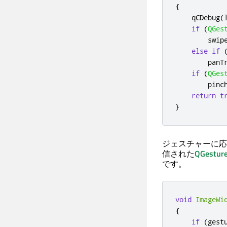
{
    qCDebug
(
if
(
QGes
        swip
else
if
        panT
if
(
QGes
        pinc
return
t
}
ジェスチャーに応
信された
QGestur
です。
void
ImageWi
{
if
(
gest