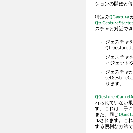
ションの開始と停
特定の
QGesture
Qt::GestureStarte
スチャと対話でき
ジェスチャ
Qt::Gest
ジェスチャ
ィジェット
ジェスチャ
setGestu
ります。
QGesture::CancelA
れられていない限
す。これは、子に
また、同じ
QGest
ルされます。これ
する便利な方法で