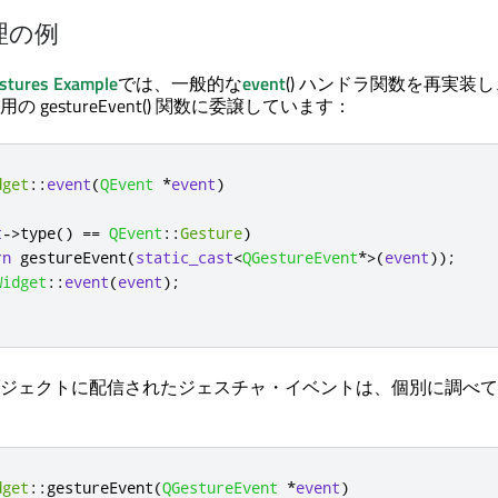
理の例
stures Example
では、一般的な
event
() ハンドラ関数を再実装
 gestureEvent() 関数に委譲しています：
dget
::
event
(
QEvent
*
event
)
t
-
>
type
()
=
=
QEvent
::
Gesture
)
rn
 gestureEvent
(
static_cast
<
QGestureEvent
*
>
(
event
));
Widget
::
event
(
event
);
ジェクトに配信されたジェスチャ・イベントは、個別に調べて
dget
::
gestureEvent
(
QGestureEvent
*
event
)