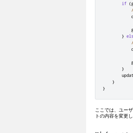
if
(
            
            
}
el
            
            
}
        upda
}
}
ここでは、ユーザ
トの内容を変更し