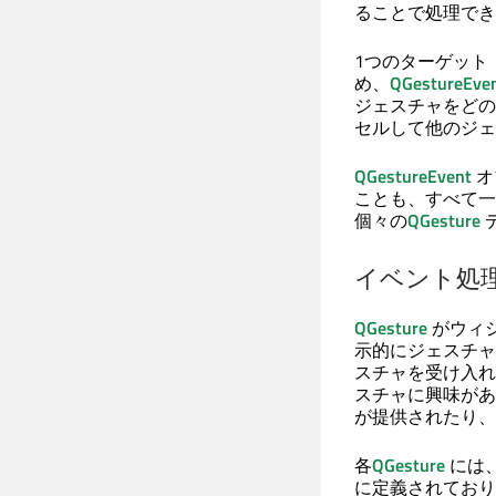
ることで処理でき
1つのターゲット
め、
QGestureEve
ジェスチャをどの
セルして他のジェ
QGestureEvent
オ
ことも、すべて一
個々の
QGesture
イベント処
QGesture
がウィ
示的にジェスチャ
スチャを受け入れ
スチャに興味があ
が提供されたり、
各
QGesture
には
に定義されており