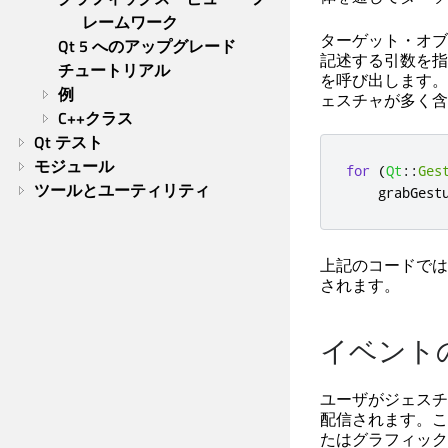
レームワーク
ターゲット・オブ
Qt 5 へのアップグレード
記述する引数を指
チュートリアル
を呼び出します。
例
ェスチャが多く含
C++クラス
Qt テスト
モジュール
for
(
Qt
::
Ges
ツールとユーティリティ
    grabGest
上記のコードでは
されます。
イベント
ユーザがジェスチ
配信されます。こ
たはグラフィック