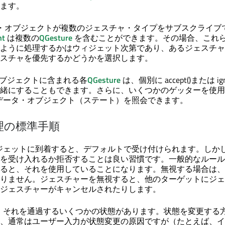
ます。
・オブジェクトが複数のジェスチャ・タイプをサブスクライブ
nt
は複数の
QGesture
を含むことができます。その場合、これ
ように処理するかはウィジェット次第であり、あるジェスチャ
スチャを優先するかどうかを選択します。
ブジェクトに含まれる各
QGesture
は、個別に accept()または ign
緒にすることもできます。さらに、いくつかのゲッターを使用
データ・オブジェクト（ステート）を照会できます。
理の標準手順
ジェットに到着すると、デフォルトで受け付けられます。しか
を受け入れるか拒否することは良い習慣です。一般的なルール
ると、それを使用していることになります。無視する場合は、
りません。ジェスチャーを無視すると、他のターゲットにジェ
ジェスチャーがキャンセルされたりします。
、それを通過するいくつかの状態があります。状態を変更する
、通常はユーザー入力が状態変更の原因ですが（たとえば、イ