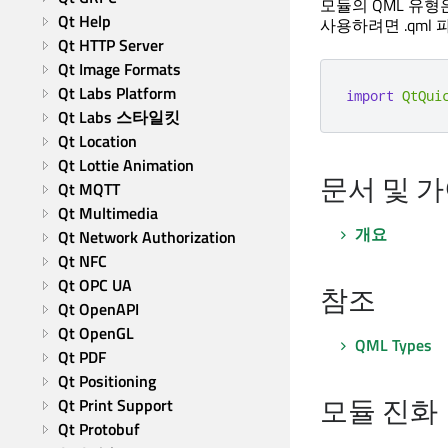
모듈의 QML 유형
Qt Help
사용하려면 .qml
Qt HTTP Server
Qt Image Formats
Qt Labs Platform
import
QtQui
Qt Labs 스타일킷
Qt Location
Qt Lottie Animation
문서 및 
Qt MQTT
Qt Multimedia
개요
Qt Network Authorization
Qt NFC
Qt OPC UA
참조
Qt OpenAPI
Qt OpenGL
QML Types
Qt PDF
Qt Positioning
모듈 진화
Qt Print Support
Qt Protobuf