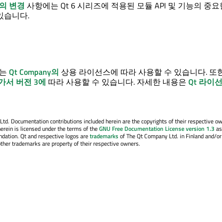
의 변경
사항에는 Qt 6 시리즈에 적용된 모듈 API 및 기능의 중
있습니다.
는
Qt Company의
상용 라이선스에 따라 사용할 수 있습니다. 또
가서 버전 3에
따라 사용할 수 있습니다. 자세한 내용은
Qt 라이
. Documentation contributions included herein are the copyrights of their respective o
erein is licensed under the terms of the
GNU Free Documentation License version 1.3
as
ndation. Qt and respective logos are
trademarks
of The Qt Company Ltd. in Finland and/or
other trademarks are property of their respective owners.