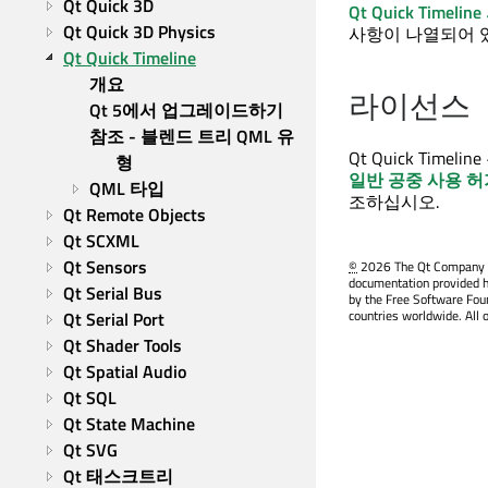
Qt Quick 3D
Qt Quick Timeline
Qt Quick 3D Physics
사항이 나열되어 
Qt Quick Timeline
개요
라이선스
Qt 5에서 업그레이드하기
참조 - 블렌드 트리 QML 유
Qt Quick Timeline
형
일반 공중 사용 허
QML 타입
조하십시오.
Qt Remote Objects
Qt SCXML
Qt Sensors
©
2026 The Qt Company Ltd
documentation provided h
Qt Serial Bus
by the Free Software Fou
countries worldwide. All 
Qt Serial Port
Qt Shader Tools
Qt Spatial Audio
Qt SQL
Qt State Machine
Qt SVG
Qt 태스크트리