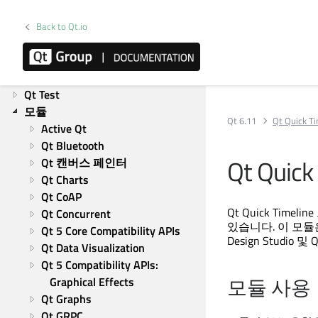
Qt GUI
Qt 네트워크
Back to Qt.io
Qt Qml
Qt Quick
Qt Widgets
Qt Test
모듈
Qt 6.11
Qt Quick T
Active Qt
Qt Bluetooth
Qt Quick
Qt 캔버스 페인터
Qt Charts
Qt CoAP
Qt Quick Timeline
Qt Concurrent
있습니다. 이 모
Qt 5 Core Compatibility APIs
Design Studio
및
Q
Qt Data Visualization
Qt 5 Compatibility APIs: 
모듈 사용
Graphical Effects
Qt Graphs
Qt GRPC