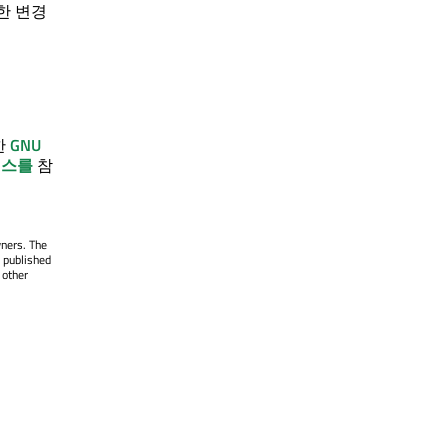
요한 변경
한
GNU
선스를
참
wners. The
 published
 other