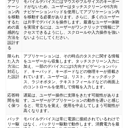
アプリ
モバイルデバイスにはマウスやフルサイズのキーボー
ケーシ
ドがないため、ユーザーはタッチスクリーンや5方向
ョン内
ナビゲーションパッドを使用してアプリケーション内
を移動
を移動する必要があります。さらに、多くのユーザー
するた
は片手でデバイスを操作します。最適なユーザー体験
めの直
を実現するには、ユーザーがワンクリックで情報にア
感的な
クセスできるようにし、スクロールや入力操作を強い
方法を
ないようにしてください。
設計す
る
限られ
アプリケーションは、その時点のタスクに関する情報
た入力
をユーザーから収集します。タッチスクリーン入力に
方法に
加え、一部のデバイスには5方向ナビゲーションパッ
対応し
ド、キーパッド、キーボードなどの物理キーが搭載さ
た設計
れています。ユーザーは、リスト、チェックボック
ス、ラジオボタン、テキストフィールドなどの画面上
のコントロールを使用して情報を入力します。
応答時
遅延は、ユーザー操作に支障をきたす可能性がありま
間を短
す。ユーザーがアプリケーションの動作を遅いと感じ
く保つ
ると、苛立ちを覚え、使用を中止してしまう可能性が
高くなります。
バッテ
モバイルデバイスは常に電源に接続されているわけで
リー駆
はなく、バッテリー駆動で動作します。消費電力を最