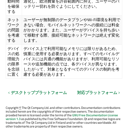
動時間
適化し、総消費量を許容範囲内に抑え、ユーザーのバ
を確保
ッテリー切れを防ぐようにしてください。
する
ネット
ユーザーが無制限のデータプランやWi-Fi環境を利用で
ワーク
きない場合、モバイルネットワークへの接続には料金
の問題
がかかります。また、ユーザーがデバイスを持ち歩い
を考慮
て移動する際、接続可能なネットワークは絶えず変化
する
します。
デバイ
デバイス上で利用可能なメモリには限りがあるため、
スの処
慎重に使用する必要があります。すべてのモバイルデ
理能力
バイスには共通の機能がありますが、利用可能なリソ
の限界
ースや追加機能の点では、各デバイスが異なります。
を念頭
したがって、対象となるすべてのデバイスの制約を考
に置く
慮する必要があります。
デスクトッププラットフォーム
対応プラットフォーム
Copyright
©
The Qt Company Ltd. and other contributors. Documentation contributions
included herein are the copyrights of their respective owners. The documentation
provided herein is licensed under the terms of the
GNU Free Documentation License
version 1.3
as published by the Free Software Foundation. Qt and respective logos are
trademarks of The Qt Company Ltd in Finland and/or other countries worldwide. All
other trademarks are property of their respective owners.