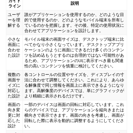
ガイド
説明
ライン
ユーザ
誰がアプリケーションを使用するのか、どのような目
ーを理
的で使用するのか、どのようなモバイル端末を所有し
解する
ているのかを把握します。その後、特定の使用状況に
合わせてアプリケーションを設計します。
小さな
モバイル端末の画面サイズは、デスクトップ端末に比
画面に
べてかなり小さくなっています。デスクトップアプリ
合わせ
ケーションのように画面にできるだけ多くのコンテン
た設計
ツを詰め込もうとするのは合理的ではない可能性があ
るため、アプリケーションのUIに表示すべき最も関連
性の高いコンテンツを慎重に検討してください。
複数の
各コントロールの位置やサイズを、ディスプレイの寸
画面サ
法に合わせて調整してください。これにより、あらゆ
イズに
る解像度で同じ情報を画面上に表示できるようになり
対応し
ます。高解像度のデバイスでは、単にグラフィックが
た設計
より精細に表示されるだけです。
画面の
一部のデバイスは画面の回転に対応しています。これ
向き変
らのデバイスでは、アプリケーションを縦向きまたは
更に対
横向きで表示できます。画面の向きを考慮し、画面が
応した
回転した際に表示を動的に調整するようにしてくださ
設計
い。