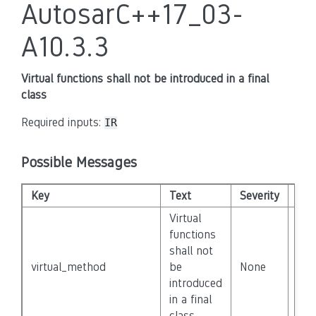
AutosarC++17_03-
A10.3.3
Virtual functions shall not be introduced in a final
class
Required inputs:
IR
Possible Messages
Key
Text
Severity
Dis
Virtual
functions
shall not
virtual_method
be
None
Fal
introduced
in a final
class.