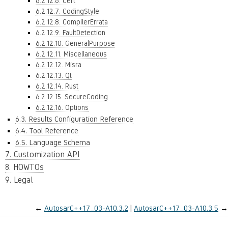
6.2.12.6. Cert
6.2.12.7. CodingStyle
6.2.12.8. CompilerErrata
6.2.12.9. FaultDetection
6.2.12.10. GeneralPurpose
6.2.12.11. Miscellaneous
6.2.12.12. Misra
6.2.12.13. Qt
6.2.12.14. Rust
6.2.12.15. SecureCoding
6.2.12.16. Options
6.3. Results Configuration Reference
6.4. Tool Reference
6.5. Language Schema
7. Customization API
8. HOWTOs
9. Legal
←
AutosarC++17_03-A10.3.2
AutosarC++17_03-A10.3.5
→