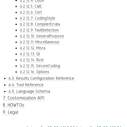
6.2.12.4. CUDA
6.2.12.5. CWE
6.2.12.6. Cert
6.2.12.7. CodingStyle
6.2.12.8. CompilerErrata
6.2.12.9. FaultDetection
6.2.12.10. GeneralPurpose
6.2.12.11. Miscellaneous
6.2.12.12. Misra
6.2.12.13. Qt
6.2.12.14. Rust
6.2.12.15. SecureCoding
6.2.12.16. Options
6.3. Results Configuration Reference
6.4. Tool Reference
6.5. Language Schema
7. Customization API
8. HOWTOs
9. Legal