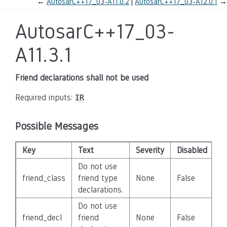
←
AutosarC++17_03-A11.0.2
AutosarC++17_03-A12.0.1
→
AutosarC++17_03-
A11.3.1
Friend declarations shall not be used
Required inputs:
IR
Possible Messages
Key
Text
Severity
Disabled
Do not use
friend_class
friend type
None
False
declarations.
Do not use
friend_decl
friend
None
False