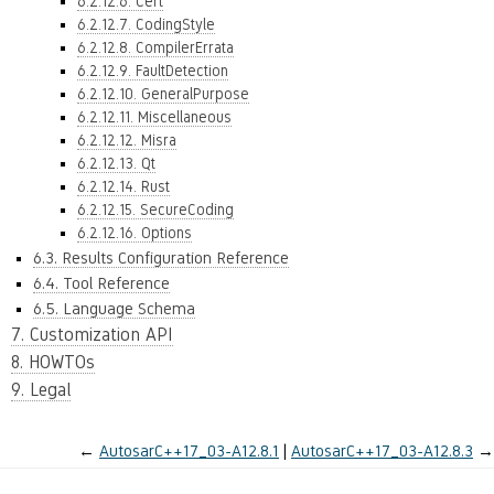
6.2.12.6. Cert
6.2.12.7. CodingStyle
6.2.12.8. CompilerErrata
6.2.12.9. FaultDetection
6.2.12.10. GeneralPurpose
6.2.12.11. Miscellaneous
6.2.12.12. Misra
6.2.12.13. Qt
6.2.12.14. Rust
6.2.12.15. SecureCoding
6.2.12.16. Options
6.3. Results Configuration Reference
6.4. Tool Reference
6.5. Language Schema
7. Customization API
8. HOWTOs
9. Legal
←
AutosarC++17_03-A12.8.1
AutosarC++17_03-A12.8.3
→