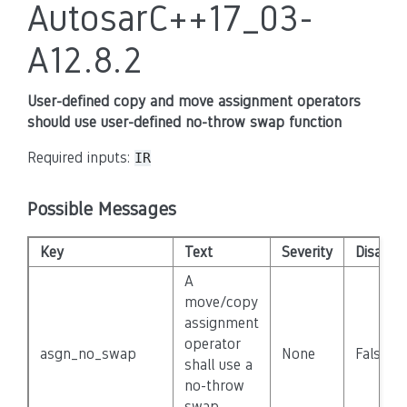
AutosarC++17_03-
A12.8.2
User-defined copy and move assignment operators
should use user-defined no-throw swap function
Required inputs:
IR
Possible Messages
Key
Text
Severity
Disable
A
move/copy
assignment
operator
asgn_no_swap
None
False
shall use a
no-throw
swap