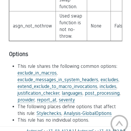
function.
Used swap
function is
asgn_not_nothrow
None
False
not no-
throw.
Options
This rule shares the following common options:
exclude_in_macros
,
exclude_messages_in_system_headers
,
excludes
,
extend_exclude_to_macro_invocations
,
includes
,
justification_checker
,
languages
,
post_processing
,
provider
,
report_at
,
severity
The following places define options that affect
this rule:
Stylechecks
,
Analysis-GlobalOptions
This rule has no individual options.
←
AutosarC++17_03-A12.8.1
AutosarC++17_03-A12.8.3
→