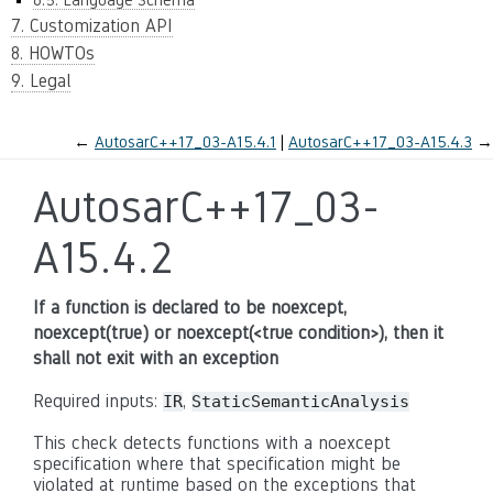
7. Customization API
8. HOWTOs
9. Legal
←
AutosarC++17_03-A15.4.1
AutosarC++17_03-A15.4.3
→
AutosarC++17_03-
A15.4.2
If a function is declared to be noexcept,
noexcept(true) or noexcept(<true condition>), then it
shall not exit with an exception
Required inputs:
,
IR
StaticSemanticAnalysis
This check detects functions with a noexcept
specification where that specification might be
violated at runtime based on the exceptions that