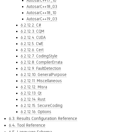
AutosarC++17_10
AutosarC++18_03
AutosarC++18_10
AutosarC++19_03
6.2.12.2. C#
6.2.12.3. CQM
6.2.12.4. CUDA
6.2.12.5. CWE
6.2.12.6. Cert
6.2.12.7. CodingStyle
6.2.12.8. CompilerErrata
6.2.12.9. FaultDetection
6.2.12.10. GeneralPurpose
6.2.12.11. Miscellaneous
6.2.12.12. Misra
6.2.12.13. Qt
6.2.12.14. Rust
6.2.12.15. SecureCoding
6.2.12.16. Options
6.3. Results Configuration Reference
6.4. Tool Reference
6.5. Language Schema