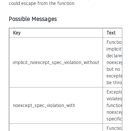
could escape from the function.
Possible Messages
Key
Text
Function
implicitly
declared
implicit_noexcept_spec_violation_without
noexcept(fa
but no
exceptions w
be thrown.
Exception
violates
noexcept_spec_violation_with
function’s
noexcept-
specificatio
Function