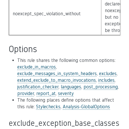
declared
noexcept(fa
noexcept_spec_violation_without
but no
exceptions w
be thrown.
Options
This rule shares the following common options:
exclude_in_macros
,
exclude_messages_in_system_headers
,
excludes
,
extend_exclude_to_macro_invocations
,
includes
,
justification_checker
,
languages
,
post_processing
,
provider
,
report_at
,
severity
The following places define options that affect
this rule:
Stylechecks
,
Analysis-GlobalOptions
exclude_exception_base_classes