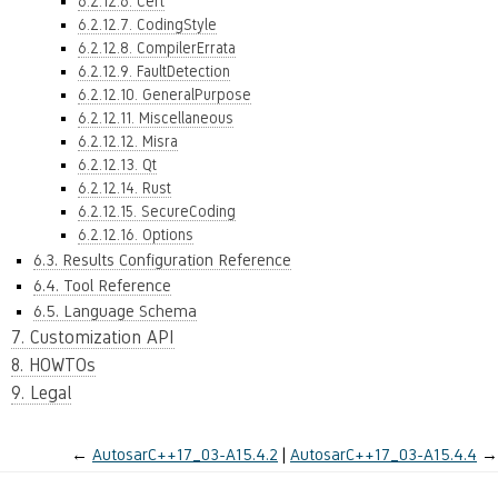
6.2.12.6. Cert
6.2.12.7. CodingStyle
6.2.12.8. CompilerErrata
6.2.12.9. FaultDetection
6.2.12.10. GeneralPurpose
6.2.12.11. Miscellaneous
6.2.12.12. Misra
6.2.12.13. Qt
6.2.12.14. Rust
6.2.12.15. SecureCoding
6.2.12.16. Options
6.3. Results Configuration Reference
6.4. Tool Reference
6.5. Language Schema
7. Customization API
8. HOWTOs
9. Legal
←
AutosarC++17_03-A15.4.2
AutosarC++17_03-A15.4.4
→