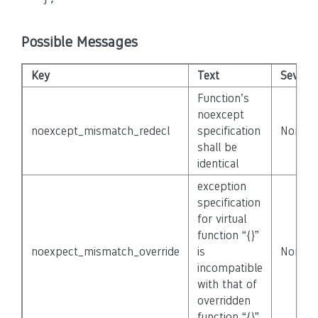
Possible Messages
Key
Text
Severit
Function’s
noexcept
noexcept_mismatch_redecl
specification
None
shall be
identical
exception
specification
for virtual
function “{}”
noexpect_mismatch_override
is
None
incompatible
with that of
overridden
function “{}”