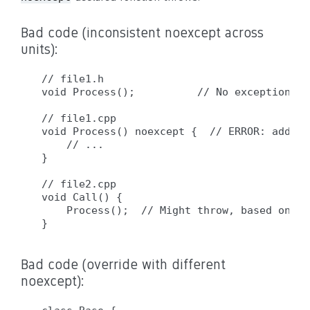
Bad code (inconsistent noexcept across
units):
// file1.h

void Process();          // No exception sp
// file1.cpp

void Process() noexcept {  // ERROR: adds n
    // ...

}

// file2.cpp

void Call() {

    Process();  // Might throw, based on de
Bad code (override with different
noexcept):