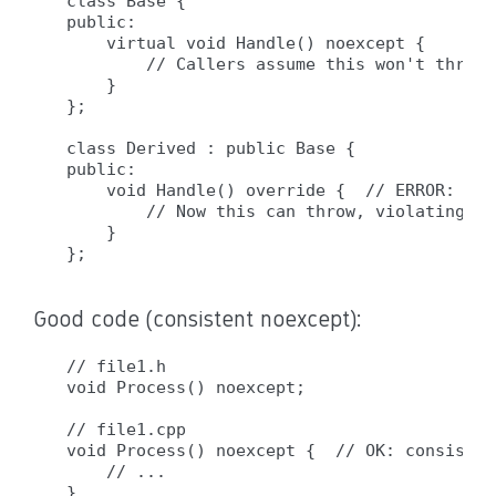
class Base {

public:

    virtual void Handle() noexcept {

        // Callers assume this won't throw

    }

};

class Derived : public Base {

public:

    void Handle() override {  // ERROR: rem
        // Now this can throw, violating ba
    }

Good code (consistent noexcept):
// file1.h

void Process() noexcept;

// file1.cpp

void Process() noexcept {  // OK: consistent
    // ...

}
