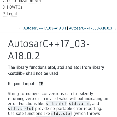
7. Customization API
8. HOWTOs
9. Legal
←
AutosarC++17_03-A18.0.1
AutosarC++17_03-A18.0.3
→
AutosarC++17_03-
A18.0.2
The library functions atof, atoi and atol from library
<cstdlib> shall not be used
Required inputs:
IR
String-to-numeric conversions can fail silently,
returning zero or an invalid value without indicating an
error. Functions like
,
, and
std::atoi
std::atof
provide no portable error reporting.
std::strtol
Use safe functions like
(which throws
std::stoi