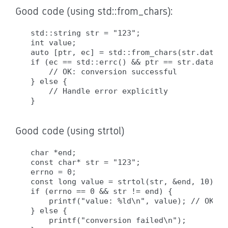
Good code (using std::from_chars):
std::string str = "123";

int value;

auto [ptr, ec] = std::from_chars(str.data()
if (ec == std::errc() && ptr == str.data() 
    // OK: conversion successful

} else {

    // Handle error explicitly

Good code (using strtol)
char *end;

const char* str = "123";

errno = 0;

const long value = strtol(str, &end, 10);

if (errno == 0 && str != end) {

    printf("value: %ld\n", value); // OK: c
} else {

    printf("conversion failed\n");
