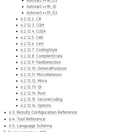
AutosarC++18_03
AutosarC++18_10
AutosarC++19_03
6.2.12.2. C#
6.2.12.3. CQM
6.2.12.4. CUDA
6.2.12.5. CWE
6.2.12.6. Cert
6.2.12.7. CodingStyle
6.2.12.8. CompilerErrata
6.2.12.9. FaultDetection
6.2.12.10. GeneralPurpose
6.2.12.11. Miscellaneous
6.2.12.12. Misra
6.2.12.13. Qt
6.2.12.14. Rust
6.2.12.15. SecureCoding
6.2.12.16. Options
6.3. Results Configuration Reference
6.4. Tool Reference
6.5. Language Schema