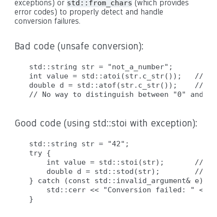
exceptions) or
(which provides
std::from_chars
error codes) to properly detect and handle
conversion failures.
Bad code (unsafe conversion):
std::string str = "not_a_number";

int value = std::atoi(str.c_str());   // ER
double d = std::atof(str.c_str());    // ER
Good code (using std::stoi with exception):
std::string str = "42";

try {

    int value = std::stoi(str);       // OK
    double d = std::stod(str);        // OK
} catch (const std::invalid_argument& e) {

    std::cerr << "Conversion failed: " << e