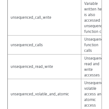
Variable
written here
is also
unsequenced_call_write
accessed in
unsequenced
function call
Unsequenced
unsequenced_calls
function
calls
Unsequenced
read and
unsequenced_read_write
write
accesses
Unsequenced
volatile
unsequenced_volatile_and_atomic
access and
atomic
access