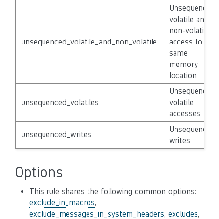
Unsequenced
volatile and
non-volatile
unsequenced_volatile_and_non_volatile
access to
same
memory
location
Unsequenced
unsequenced_volatiles
volatile
accesses
Unsequenced
unsequenced_writes
writes
Options
This rule shares the following common options:
exclude_in_macros
,
exclude_messages_in_system_headers
,
excludes
,