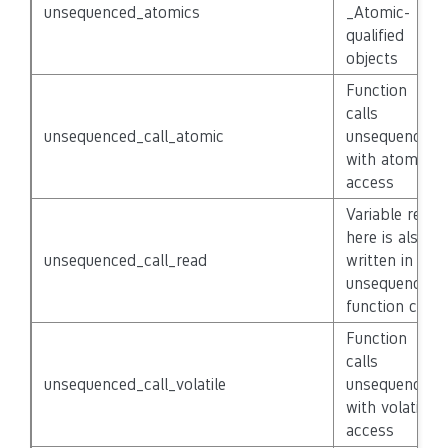
unsequenced_atomics
_Atomic-
qualified
objects
Function
calls
unsequenced_call_atomic
unsequenced
with atomic
access
Variable read
here is also
unsequenced_call_read
written in
unsequenced
function call
Function
calls
unsequenced_call_volatile
unsequenced
with volatile
access