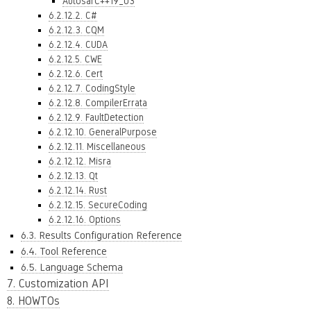
AutosarC++19_03
6.2.12.2. C#
6.2.12.3. CQM
6.2.12.4. CUDA
6.2.12.5. CWE
6.2.12.6. Cert
6.2.12.7. CodingStyle
6.2.12.8. CompilerErrata
6.2.12.9. FaultDetection
6.2.12.10. GeneralPurpose
6.2.12.11. Miscellaneous
6.2.12.12. Misra
6.2.12.13. Qt
6.2.12.14. Rust
6.2.12.15. SecureCoding
6.2.12.16. Options
6.3. Results Configuration Reference
6.4. Tool Reference
6.5. Language Schema
7. Customization API
8. HOWTOs