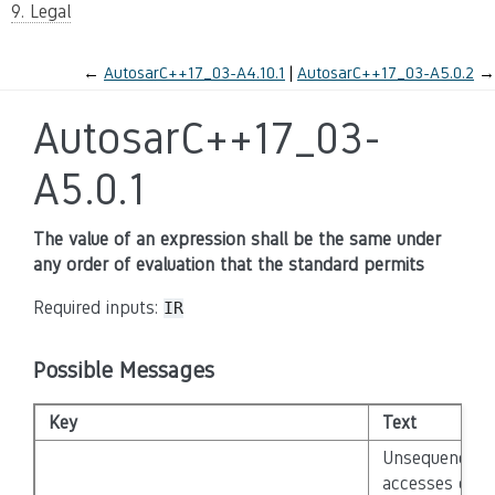
9. Legal
←
AutosarC++17_03-A4.10.1
AutosarC++17_03-A5.0.2
→
AutosarC++17_03-
A5.0.1
The value of an expression shall be the same under
any order of evaluation that the standard permits
Required inputs:
IR
Possible Messages
Key
Text
Unsequenced
accesses of