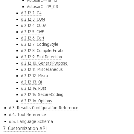
AutosarC++18_10
AutosarC++19_03
6.2.12.2. C#
6.2.12.3. CQM
6.2.12.4. CUDA
6.2.12.5. CWE
6.2.12.6. Cert
6.2.12.7. CodingStyle
6.2.12.8. CompilerErrata
6.2.12.9. FaultDetection
6.2.12.10. GeneralPurpose
6.2.12.11. Miscellaneous
6.2.12.12. Misra
6.2.12.13. Qt
6.2.12.14. Rust
6.2.12.15. SecureCoding
6.2.12.16. Options
6.3. Results Configuration Reference
6.4. Tool Reference
6.5. Language Schema
7. Customization API