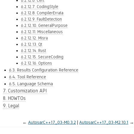
6.2.12.6. Cert
6.2.12.7. CodingStyle
6.2.12.8. CompilerErrata
6.2.12.9. FaultDetection
6.2.12.10. GeneralPurpose
6.2.12.11. Miscellaneous
6.2.12.12. Misra
6.2.12.13. Qt
6.2.12.14. Rust
6.2.12.15. SecureCoding
6.2.12.16. Options
6.3. Results Configuration Reference
6.4. Tool Reference
6.5. Language Schema
7. Customization API
8. HOWTOs
9. Legal
←
AutosarC++17_03-M0.3.2
AutosarC++17_03-M2.10.1
→