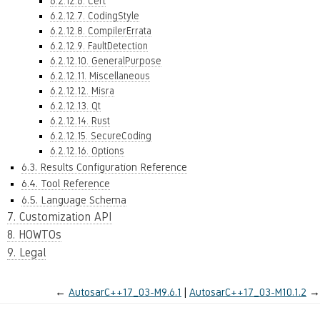
6.2.12.6. Cert
6.2.12.7. CodingStyle
6.2.12.8. CompilerErrata
6.2.12.9. FaultDetection
6.2.12.10. GeneralPurpose
6.2.12.11. Miscellaneous
6.2.12.12. Misra
6.2.12.13. Qt
6.2.12.14. Rust
6.2.12.15. SecureCoding
6.2.12.16. Options
6.3. Results Configuration Reference
6.4. Tool Reference
6.5. Language Schema
7. Customization API
8. HOWTOs
9. Legal
←
AutosarC++17_03-M9.6.1
AutosarC++17_03-M10.1.2
→