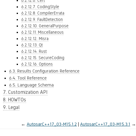
6.2.12.6. Cert
6.2.12.7. CodingStyle
6.2.12.8. CompilerErrata
6.2.12.9. FaultDetection
6.2.12.10. GeneralPurpose
6.2.12.11. Miscellaneous
6.2.12.12. Misra
6.2.12.13. Qt
6.2.12.14. Rust
6.2.12.15. SecureCoding
6.2.12.16. Options
6.3. Results Configuration Reference
6.4. Tool Reference
6.5. Language Schema
7. Customization API
8. HOWTOs
9. Legal
←
AutosarC++17_03-M15.1.2
AutosarC++17_03-M15.3.1
→