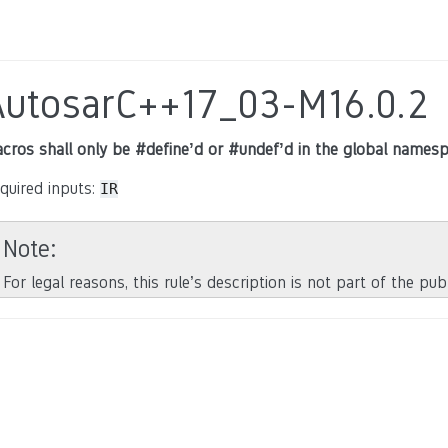
AutosarC++17_03-M16.0.2
cros shall only be #define’d or #undef’d in the global names
quired inputs:
IR
Note
For legal reasons, this rule’s description is not part of the pu