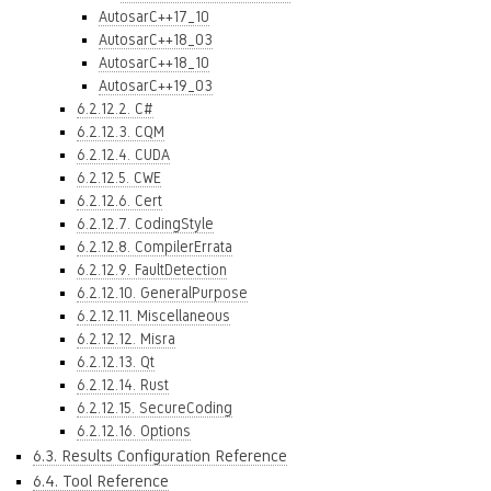
AutosarC++17_10
AutosarC++18_03
AutosarC++18_10
AutosarC++19_03
6.2.12.2. C#
6.2.12.3. CQM
6.2.12.4. CUDA
6.2.12.5. CWE
6.2.12.6. Cert
6.2.12.7. CodingStyle
6.2.12.8. CompilerErrata
6.2.12.9. FaultDetection
6.2.12.10. GeneralPurpose
6.2.12.11. Miscellaneous
6.2.12.12. Misra
6.2.12.13. Qt
6.2.12.14. Rust
6.2.12.15. SecureCoding
6.2.12.16. Options
6.3. Results Configuration Reference
6.4. Tool Reference