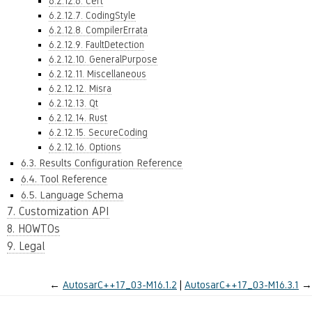
6.2.12.6. Cert
6.2.12.7. CodingStyle
6.2.12.8. CompilerErrata
6.2.12.9. FaultDetection
6.2.12.10. GeneralPurpose
6.2.12.11. Miscellaneous
6.2.12.12. Misra
6.2.12.13. Qt
6.2.12.14. Rust
6.2.12.15. SecureCoding
6.2.12.16. Options
6.3. Results Configuration Reference
6.4. Tool Reference
6.5. Language Schema
7. Customization API
8. HOWTOs
9. Legal
←
AutosarC++17_03-M16.1.2
AutosarC++17_03-M16.3.1
→