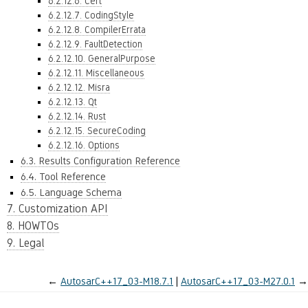
6.2.12.6. Cert
6.2.12.7. CodingStyle
6.2.12.8. CompilerErrata
6.2.12.9. FaultDetection
6.2.12.10. GeneralPurpose
6.2.12.11. Miscellaneous
6.2.12.12. Misra
6.2.12.13. Qt
6.2.12.14. Rust
6.2.12.15. SecureCoding
6.2.12.16. Options
6.3. Results Configuration Reference
6.4. Tool Reference
6.5. Language Schema
7. Customization API
8. HOWTOs
9. Legal
←
AutosarC++17_03-M18.7.1
AutosarC++17_03-M27.0.1
→