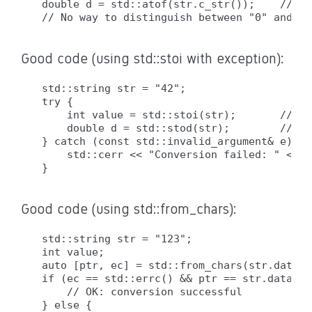
double d = std::atof(str.c_str());    // ER
Good code (using std::stoi with exception):
std::string str = "42";

try {

    int value = std::stoi(str);       // OK
    double d = std::stod(str);        // OK
} catch (const std::invalid_argument& e) {

    std::cerr << "Conversion failed: " << e
Good code (using std::from_chars):
std::string str = "123";

int value;

auto [ptr, ec] = std::from_chars(str.data()
if (ec == std::errc() && ptr == str.data() 
    // OK: conversion successful

} else {
