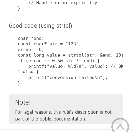
    // Handle error explicitly

Good code (using strtol)
char *end;

const char* str = "123";

errno = 0;

const long value = strtol(str, &end, 10);

if (errno == 0 && str != end) {

    printf("value: %ld\n", value); // OK: c
} else {

    printf("conversion failed\n");

Note
For legal reasons, this rule’s description is not
part of the public documentation.