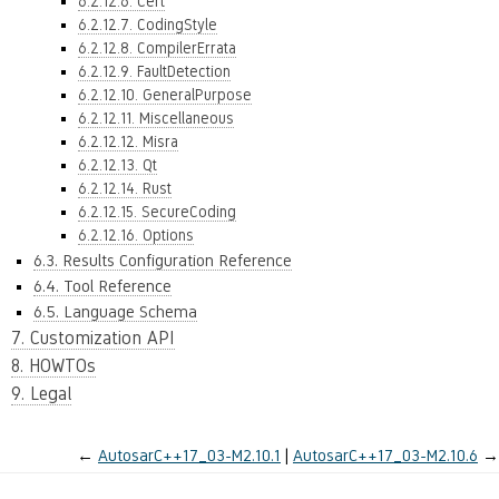
6.2.12.6. Cert
6.2.12.7. CodingStyle
6.2.12.8. CompilerErrata
6.2.12.9. FaultDetection
6.2.12.10. GeneralPurpose
6.2.12.11. Miscellaneous
6.2.12.12. Misra
6.2.12.13. Qt
6.2.12.14. Rust
6.2.12.15. SecureCoding
6.2.12.16. Options
6.3. Results Configuration Reference
6.4. Tool Reference
6.5. Language Schema
7. Customization API
8. HOWTOs
9. Legal
←
AutosarC++17_03-M2.10.1
AutosarC++17_03-M2.10.6
→