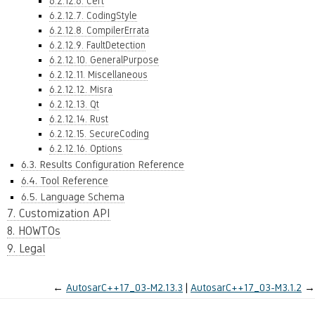
6.2.12.6. Cert
6.2.12.7. CodingStyle
6.2.12.8. CompilerErrata
6.2.12.9. FaultDetection
6.2.12.10. GeneralPurpose
6.2.12.11. Miscellaneous
6.2.12.12. Misra
6.2.12.13. Qt
6.2.12.14. Rust
6.2.12.15. SecureCoding
6.2.12.16. Options
6.3. Results Configuration Reference
6.4. Tool Reference
6.5. Language Schema
7. Customization API
8. HOWTOs
9. Legal
←
AutosarC++17_03-M2.13.3
AutosarC++17_03-M3.1.2
→