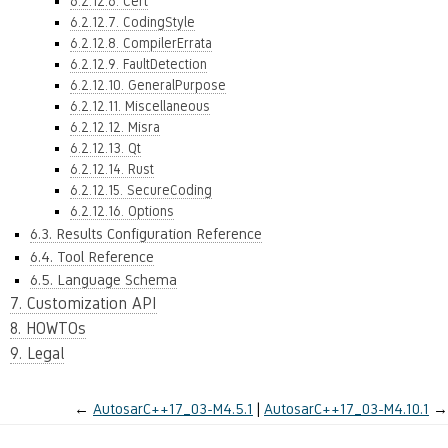
6.2.12.6. Cert
6.2.12.7. CodingStyle
6.2.12.8. CompilerErrata
6.2.12.9. FaultDetection
6.2.12.10. GeneralPurpose
6.2.12.11. Miscellaneous
6.2.12.12. Misra
6.2.12.13. Qt
6.2.12.14. Rust
6.2.12.15. SecureCoding
6.2.12.16. Options
6.3. Results Configuration Reference
6.4. Tool Reference
6.5. Language Schema
7. Customization API
8. HOWTOs
9. Legal
←
AutosarC++17_03-M4.5.1
AutosarC++17_03-M4.10.1
→