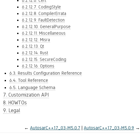
6.2.12.6. Cert
6.2.12.7. CodingStyle
6.2.12.8. CompilerErrata
6.2.12.9. FaultDetection
6.2.12.10. GeneralPurpose
6.2.12.11. Miscellaneous
6.2.12.12. Misra
6.2.12.13. Qt
6.2.12.14. Rust
6.2.12.15. SecureCoding
6.2.12.16. Options
6.3. Results Configuration Reference
6.4. Tool Reference
6.5. Language Schema
7. Customization API
8. HOWTOs
9. Legal
←
AutosarC++17_03-M5.0.7
AutosarC++17_03-M5.0.9
→