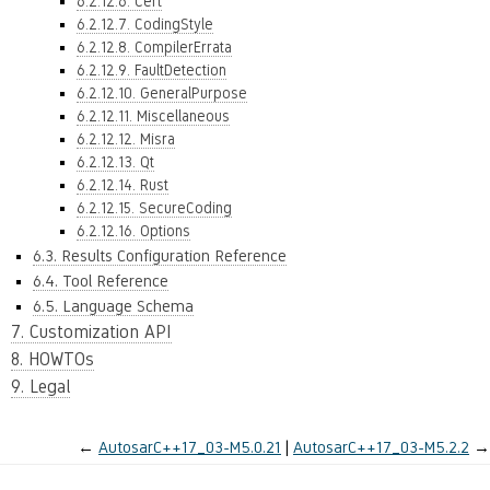
6.2.12.6. Cert
6.2.12.7. CodingStyle
6.2.12.8. CompilerErrata
6.2.12.9. FaultDetection
6.2.12.10. GeneralPurpose
6.2.12.11. Miscellaneous
6.2.12.12. Misra
6.2.12.13. Qt
6.2.12.14. Rust
6.2.12.15. SecureCoding
6.2.12.16. Options
6.3. Results Configuration Reference
6.4. Tool Reference
6.5. Language Schema
7. Customization API
8. HOWTOs
9. Legal
←
AutosarC++17_03-M5.0.21
AutosarC++17_03-M5.2.2
→