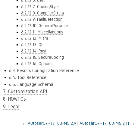
6.2.12.6. Cert
6.2.12.7. CodingStyle
6.2.12.8. CompilerErrata
6.2.12.9. FaultDetection
6.2.12.10. GeneralPurpose
6.2.12.11. Miscellaneous
6.2.12.12. Misra
6.2.12.13. Qt
6.2.12.14. Rust
6.2.12.15. SecureCoding
6.2.12.16. Options
6.3. Results Configuration Reference
6.4. Tool Reference
6.5. Language Schema
7. Customization API
8. HOWTOs
9. Legal
←
AutosarC++17_03-M5.2.9
AutosarC++17_03-M5.2.11
→