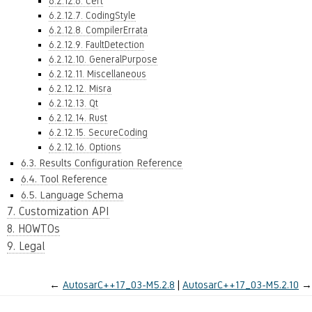
6.2.12.6. Cert
6.2.12.7. CodingStyle
6.2.12.8. CompilerErrata
6.2.12.9. FaultDetection
6.2.12.10. GeneralPurpose
6.2.12.11. Miscellaneous
6.2.12.12. Misra
6.2.12.13. Qt
6.2.12.14. Rust
6.2.12.15. SecureCoding
6.2.12.16. Options
6.3. Results Configuration Reference
6.4. Tool Reference
6.5. Language Schema
7. Customization API
8. HOWTOs
9. Legal
←
AutosarC++17_03-M5.2.8
AutosarC++17_03-M5.2.10
→