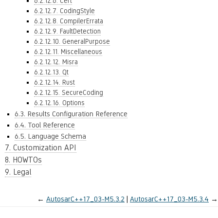
6.2.12.6. Cert
6.2.12.7. CodingStyle
6.2.12.8. CompilerErrata
6.2.12.9. FaultDetection
6.2.12.10. GeneralPurpose
6.2.12.11. Miscellaneous
6.2.12.12. Misra
6.2.12.13. Qt
6.2.12.14. Rust
6.2.12.15. SecureCoding
6.2.12.16. Options
6.3. Results Configuration Reference
6.4. Tool Reference
6.5. Language Schema
7. Customization API
8. HOWTOs
9. Legal
←
AutosarC++17_03-M5.3.2
AutosarC++17_03-M5.3.4
→