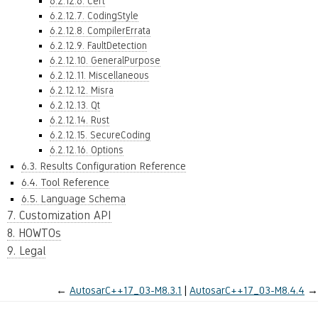
6.2.12.6. Cert
6.2.12.7. CodingStyle
6.2.12.8. CompilerErrata
6.2.12.9. FaultDetection
6.2.12.10. GeneralPurpose
6.2.12.11. Miscellaneous
6.2.12.12. Misra
6.2.12.13. Qt
6.2.12.14. Rust
6.2.12.15. SecureCoding
6.2.12.16. Options
6.3. Results Configuration Reference
6.4. Tool Reference
6.5. Language Schema
7. Customization API
8. HOWTOs
9. Legal
←
AutosarC++17_03-M8.3.1
AutosarC++17_03-M8.4.4
→