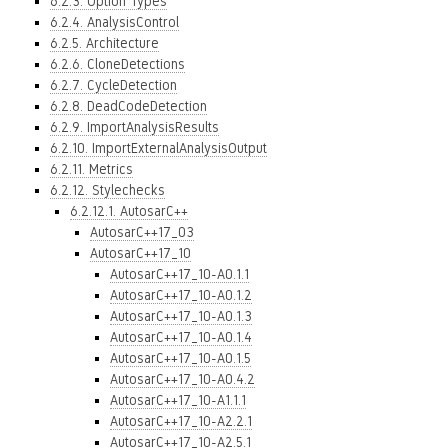
6.2.3. Option Types
6.2.4. AnalysisControl
6.2.5. Architecture
6.2.6. CloneDetections
6.2.7. CycleDetection
6.2.8. DeadCodeDetection
6.2.9. ImportAnalysisResults
6.2.10. ImportExternalAnalysisOutput
6.2.11. Metrics
6.2.12. Stylechecks
6.2.12.1. AutosarC++
AutosarC++17_03
AutosarC++17_10
AutosarC++17_10-A0.1.1
AutosarC++17_10-A0.1.2
AutosarC++17_10-A0.1.3
AutosarC++17_10-A0.1.4
AutosarC++17_10-A0.1.5
AutosarC++17_10-A0.4.2
AutosarC++17_10-A1.1.1
AutosarC++17_10-A2.2.1
AutosarC++17_10-A2.5.1