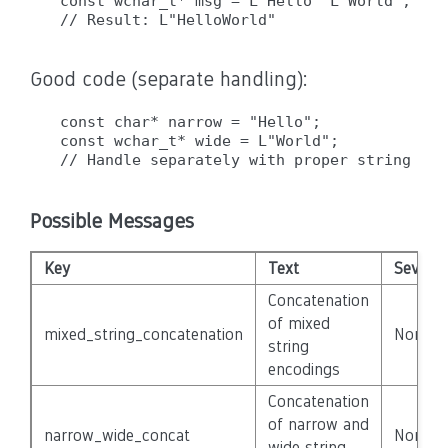
const wchar_t* msg = L"Hello" L"World";  //
Good code (separate handling):
const char* narrow = "Hello";

const wchar_t* wide = L"World";

Possible Messages
Key
Text
Severit
Concatenation
of mixed
mixed_string_concatenation
None
string
encodings
Concatenation
of narrow and
narrow_wide_concat
None
wide string