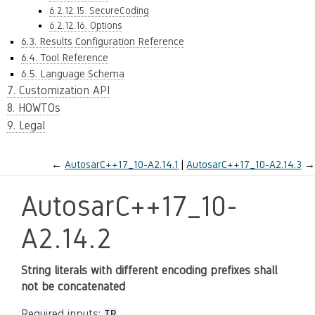
6.2.12.15. SecureCoding
6.2.12.16. Options
6.3. Results Configuration Reference
6.4. Tool Reference
6.5. Language Schema
7. Customization API
8. HOWTOs
9. Legal
←
AutosarC++17_10-A2.14.1
AutosarC++17_10-A2.14.3
→
AutosarC++17_10-
A2.14.2
String literals with different encoding prefixes shall
not be concatenated
Required inputs:
IR