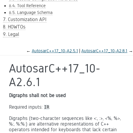
6.4. Tool Reference
6.5. Language Schema
7. Customization API
8. HOWTOs
9. Legal
←
AutosarC++17_10-A2.5.1
AutosarC++17_10-A2.8.1
→
AutosarC++17_10-
A2.6.1
Digraphs shall not be used
Required inputs:
IR
Digraphs (two-character sequences like <:, :>, <%, %>,
%:, %:%:) are alternative representations of C++
operators intended for keyboards that lack certain