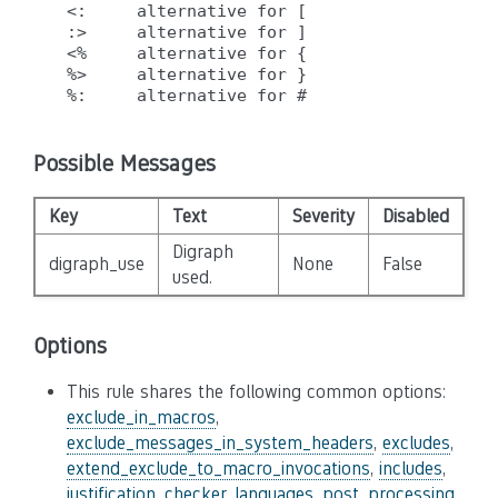
<:     alternative for [

:>     alternative for ]

<%     alternative for {

%>     alternative for }

Possible Messages
Key
Text
Severity
Disabled
Digraph
digraph_use
None
False
used.
Options
This rule shares the following common options:
exclude_in_macros
,
exclude_messages_in_system_headers
,
excludes
,
extend_exclude_to_macro_invocations
,
includes
,
justification_checker
,
languages
,
post_processing
,