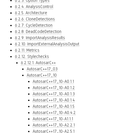
6.2.3. Option Types
6.2.4. AnalysisControl
6.2.5. Architecture
6.2.6. CloneDetections
6.2.7. CycleDetection
6.2.8. DeadCodeDetection
6.2.9. ImportAnalysisResults
6.2.10. ImportExternalAnalysisOutput
6.2.11. Metrics
6.2.12. Stylechecks
6.2.12.1. AutosarC++
AutosarC++17_03
AutosarC++17_10
AutosarC++17_10-A0.1.1
AutosarC++17_10-A0.1.2
AutosarC++17_10-A0.1.3
AutosarC++17_10-A0.1.4
AutosarC++17_10-A0.1.5
AutosarC++17_10-A0.4.2
AutosarC++17_10-A1.1.1
AutosarC++17_10-A2.2.1
AutosarC++17_10-A2.5.1