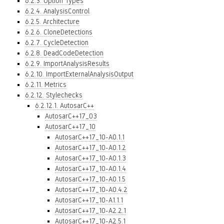
6.2.3. Option Types
6.2.4. AnalysisControl
6.2.5. Architecture
6.2.6. CloneDetections
6.2.7. CycleDetection
6.2.8. DeadCodeDetection
6.2.9. ImportAnalysisResults
6.2.10. ImportExternalAnalysisOutput
6.2.11. Metrics
6.2.12. Stylechecks
6.2.12.1. AutosarC++
AutosarC++17_03
AutosarC++17_10
AutosarC++17_10-A0.1.1
AutosarC++17_10-A0.1.2
AutosarC++17_10-A0.1.3
AutosarC++17_10-A0.1.4
AutosarC++17_10-A0.1.5
AutosarC++17_10-A0.4.2
AutosarC++17_10-A1.1.1
AutosarC++17_10-A2.2.1
AutosarC++17_10-A2.5.1