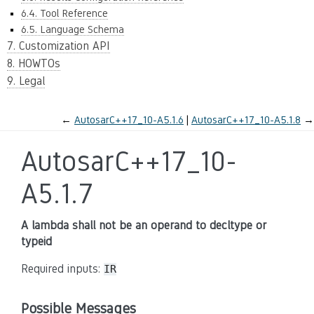
6.4. Tool Reference
6.5. Language Schema
7. Customization API
8. HOWTOs
9. Legal
←
AutosarC++17_10-A5.1.6
AutosarC++17_10-A5.1.8
→
AutosarC++17_10-
A5.1.7
A lambda shall not be an operand to decltype or
typeid
Required inputs:
IR
Possible Messages