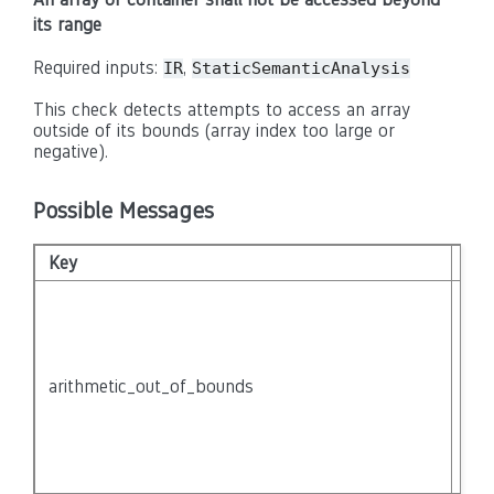
its range
Required inputs:
,
IR
StaticSemanticAnalysis
This check detects attempts to access an array
outside of its bounds (array index too large or
negative).
Possible Messages
Key
Tex
Poi
ari
{no
mig
arithmetic_out_of_bounds
poi
out
bou
{na