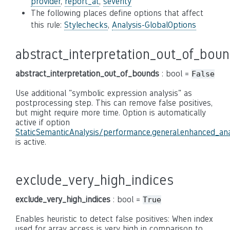
provider
,
report_at
,
severity
The following places define options that affect
this rule:
Stylechecks
,
Analysis-GlobalOptions
abstract_interpretation_out_of_bou
abstract_interpretation_out_of_bounds
: bool =
False
Use additional "symbolic expression analysis" as
postprocessing step. This can remove false positives,
but might require more time. Option is automatically
active if option
StaticSemanticAnalysis/performance.general.enhanced_ana
is active.
exclude_very_high_indices
exclude_very_high_indices
: bool =
True
Enables heuristic to detect false positives: When index
used for array access is very high in comparison to