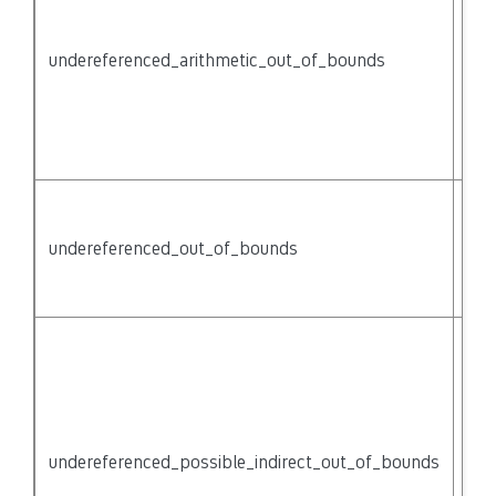
{no
mig
undereferenced_arithmetic_out_of_bounds
poi
pas
of 
(bu
der
Acc
pas
undereferenced_out_of_bounds
of 
(bu
der
Poi
indi
acc
thr
{no
undereferenced_possible_indirect_out_of_bounds
mig
pas