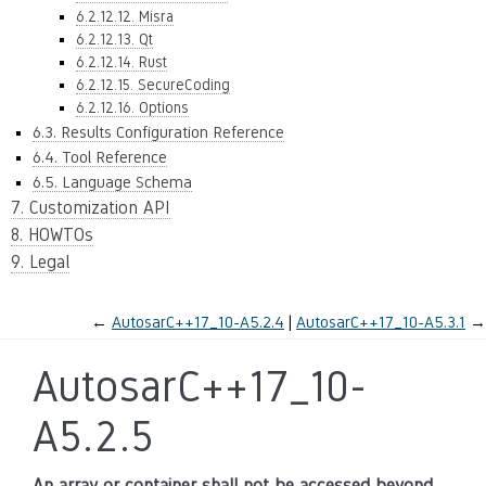
6.2.12.12. Misra
6.2.12.13. Qt
6.2.12.14. Rust
6.2.12.15. SecureCoding
6.2.12.16. Options
6.3. Results Configuration Reference
6.4. Tool Reference
6.5. Language Schema
7. Customization API
8. HOWTOs
9. Legal
←
AutosarC++17_10-A5.2.4
AutosarC++17_10-A5.3.1
→
AutosarC++17_10-
A5.2.5
An array or container shall not be accessed beyond