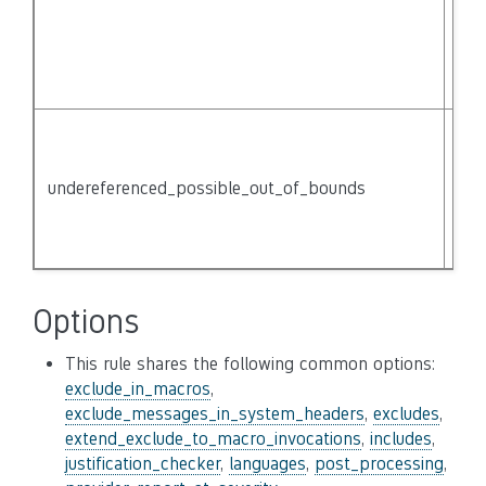
acc
{na
not
der
Acc
be 
the
undereferenced_possible_out_of_bounds
the
not
der
Options
This rule shares the following common options:
exclude_in_macros
,
exclude_messages_in_system_headers
,
excludes
,
extend_exclude_to_macro_invocations
,
includes
,
justification_checker
,
languages
,
post_processing
,