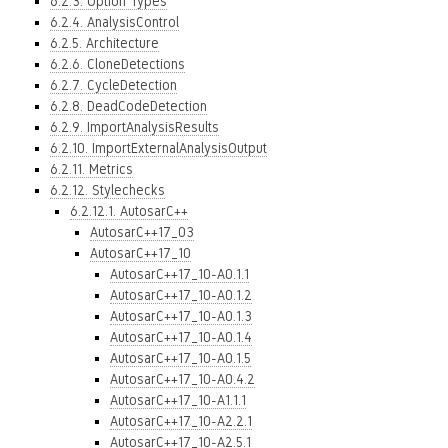
6.2.3. Option Types
6.2.4. AnalysisControl
6.2.5. Architecture
6.2.6. CloneDetections
6.2.7. CycleDetection
6.2.8. DeadCodeDetection
6.2.9. ImportAnalysisResults
6.2.10. ImportExternalAnalysisOutput
6.2.11. Metrics
6.2.12. Stylechecks
6.2.12.1. AutosarC++
AutosarC++17_03
AutosarC++17_10
AutosarC++17_10-A0.1.1
AutosarC++17_10-A0.1.2
AutosarC++17_10-A0.1.3
AutosarC++17_10-A0.1.4
AutosarC++17_10-A0.1.5
AutosarC++17_10-A0.4.2
AutosarC++17_10-A1.1.1
AutosarC++17_10-A2.2.1
AutosarC++17_10-A2.5.1