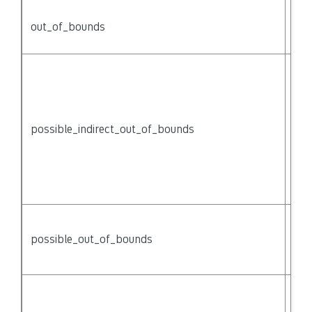
Acc
out_of_bounds
arr
of 
Poi
indi
acc
thr
possible_indirect_out_of_bounds
{no
mig
of 
acc
{na
Acc
arr
possible_out_of_bounds
be 
bo
Poi
ari