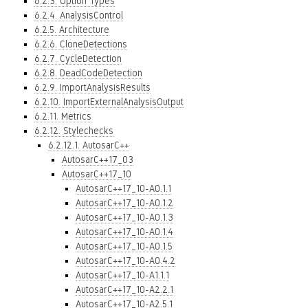
6.2.3. Option Types
6.2.4. AnalysisControl
6.2.5. Architecture
6.2.6. CloneDetections
6.2.7. CycleDetection
6.2.8. DeadCodeDetection
6.2.9. ImportAnalysisResults
6.2.10. ImportExternalAnalysisOutput
6.2.11. Metrics
6.2.12. Stylechecks
6.2.12.1. AutosarC++
AutosarC++17_03
AutosarC++17_10
AutosarC++17_10-A0.1.1
AutosarC++17_10-A0.1.2
AutosarC++17_10-A0.1.3
AutosarC++17_10-A0.1.4
AutosarC++17_10-A0.1.5
AutosarC++17_10-A0.4.2
AutosarC++17_10-A1.1.1
AutosarC++17_10-A2.2.1
AutosarC++17_10-A2.5.1