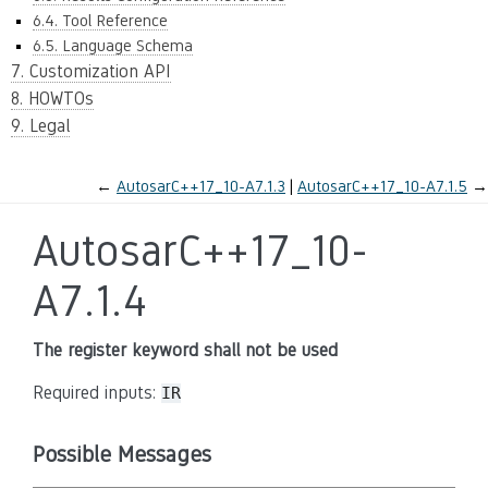
6.4. Tool Reference
6.5. Language Schema
7. Customization API
8. HOWTOs
9. Legal
←
AutosarC++17_10-A7.1.3
AutosarC++17_10-A7.1.5
→
AutosarC++17_10-
A7.1.4
The register keyword shall not be used
Required inputs:
IR
Possible Messages