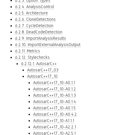
6.2.3. Option Types
6.2.4. AnalysisControl
6.2.5. Architecture
6.2.6. CloneDetections
6.2.7. CycleDetection
6.2.8. DeadCodeDetection
6.2.9. ImportAnalysisResults
6.2.10. ImportExternalAnalysisOutput
6.2.11. Metrics
6.2.12. Stylechecks
6.2.12.1. AutosarC++
AutosarC++17_03
AutosarC++17_10
AutosarC++17_10-A0.1.1
AutosarC++17_10-A0.1.2
AutosarC++17_10-A0.1.3
AutosarC++17_10-A0.1.4
AutosarC++17_10-A0.1.5
AutosarC++17_10-A0.4.2
AutosarC++17_10-A1.1.1
AutosarC++17_10-A2.2.1
AutosarC++17_10-A2.5.1