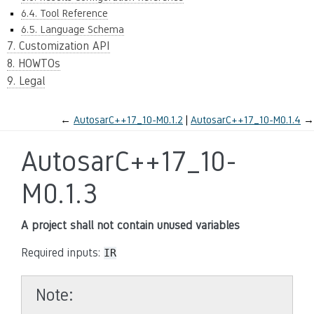
6.4. Tool Reference
6.5. Language Schema
7. Customization API
8. HOWTOs
9. Legal
←
AutosarC++17_10-M0.1.2
AutosarC++17_10-M0.1.4
→
AutosarC++17_10-
M0.1.3
A project shall not contain unused variables
Required inputs:
IR
Note