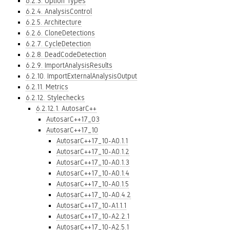
6.2.3. Option Types
6.2.4. AnalysisControl
6.2.5. Architecture
6.2.6. CloneDetections
6.2.7. CycleDetection
6.2.8. DeadCodeDetection
6.2.9. ImportAnalysisResults
6.2.10. ImportExternalAnalysisOutput
6.2.11. Metrics
6.2.12. Stylechecks
6.2.12.1. AutosarC++
AutosarC++17_03
AutosarC++17_10
AutosarC++17_10-A0.1.1
AutosarC++17_10-A0.1.2
AutosarC++17_10-A0.1.3
AutosarC++17_10-A0.1.4
AutosarC++17_10-A0.1.5
AutosarC++17_10-A0.4.2
AutosarC++17_10-A1.1.1
AutosarC++17_10-A2.2.1
AutosarC++17_10-A2.5.1