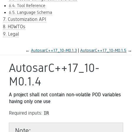
6.4. Tool Reference
6.5. Language Schema
7. Customization API
8. HOWTOs
9. Legal
←
AutosarC++17_10-M0.1.3
AutosarC++17_10-M0.1.5
→
AutosarC++17_10-
M0.1.4
A project shall not contain non-volatile POD variables
having only one use
Required inputs:
IR
Note