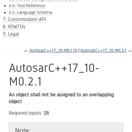
6.4. Tool Reference
6.5. Language Schema
7. Customization API
8. HOWTOs
9. Legal
←
AutosarC++17_10-M0.1.10
AutosarC++17_10-M0.3.1
→
AutosarC++17_10-
M0.2.1
An object shall not be assigned to an overlapping
object
Required inputs:
IR
Note