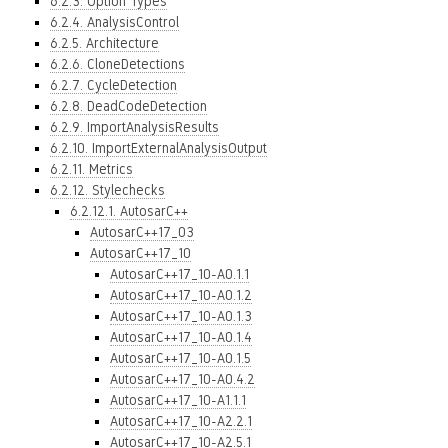
6.2.3. Option Types
6.2.4. AnalysisControl
6.2.5. Architecture
6.2.6. CloneDetections
6.2.7. CycleDetection
6.2.8. DeadCodeDetection
6.2.9. ImportAnalysisResults
6.2.10. ImportExternalAnalysisOutput
6.2.11. Metrics
6.2.12. Stylechecks
6.2.12.1. AutosarC++
AutosarC++17_03
AutosarC++17_10
AutosarC++17_10-A0.1.1
AutosarC++17_10-A0.1.2
AutosarC++17_10-A0.1.3
AutosarC++17_10-A0.1.4
AutosarC++17_10-A0.1.5
AutosarC++17_10-A0.4.2
AutosarC++17_10-A1.1.1
AutosarC++17_10-A2.2.1
AutosarC++17_10-A2.5.1