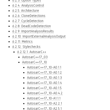
6.2.3. Option Types
6.2.4. AnalysisControl
6.2.5. Architecture
6.2.6. CloneDetections
6.2.7. CycleDetection
6.2.8. DeadCodeDetection
6.2.9. ImportAnalysisResults
6.2.10. ImportExternalAnalysisOutput
6.2.11. Metrics
6.2.12. Stylechecks
6.2.12.1. AutosarC++
AutosarC++17_03
AutosarC++17_10
AutosarC++17_10-A0.1.1
AutosarC++17_10-A0.1.2
AutosarC++17_10-A0.1.3
AutosarC++17_10-A0.1.4
AutosarC++17_10-A0.1.5
AutosarC++17_10-A0.4.2
AutosarC++17_10-A1.1.1
AutosarC++17_10-A2.2.1
AutosarC++17_10-A2.5.1