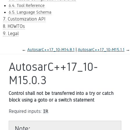
6.4. Tool Reference
6.5. Language Schema
7. Customization API
8. HOWTOs
9. Legal
←
AutosarC++17_10-M14.8.1
AutosarC++17_10-M15.1.1
→
AutosarC++17_10-
M15.0.3
Control shall not be transferred into a try or catch
block using a goto or a switch statement
Required inputs:
IR
Note