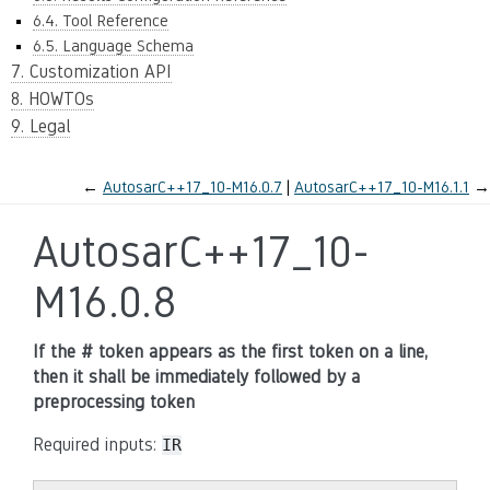
6.4. Tool Reference
6.5. Language Schema
7. Customization API
8. HOWTOs
9. Legal
←
AutosarC++17_10-M16.0.7
AutosarC++17_10-M16.1.1
→
AutosarC++17_10-
M16.0.8
If the # token appears as the first token on a line,
then it shall be immediately followed by a
preprocessing token
Required inputs:
IR