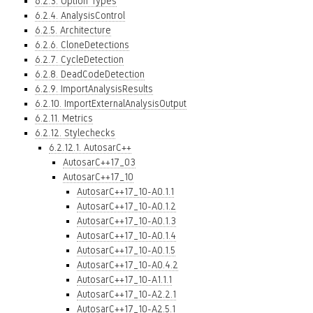
6.2.3. Option Types
6.2.4. AnalysisControl
6.2.5. Architecture
6.2.6. CloneDetections
6.2.7. CycleDetection
6.2.8. DeadCodeDetection
6.2.9. ImportAnalysisResults
6.2.10. ImportExternalAnalysisOutput
6.2.11. Metrics
6.2.12. Stylechecks
6.2.12.1. AutosarC++
AutosarC++17_03
AutosarC++17_10
AutosarC++17_10-A0.1.1
AutosarC++17_10-A0.1.2
AutosarC++17_10-A0.1.3
AutosarC++17_10-A0.1.4
AutosarC++17_10-A0.1.5
AutosarC++17_10-A0.4.2
AutosarC++17_10-A1.1.1
AutosarC++17_10-A2.2.1
AutosarC++17_10-A2.5.1