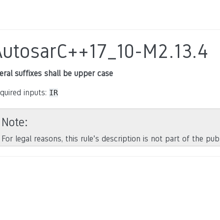
AutosarC++17_10-M2.13.4
teral suffixes shall be upper case
quired inputs:
IR
Note
For legal reasons, this rule’s description is not part of the pu