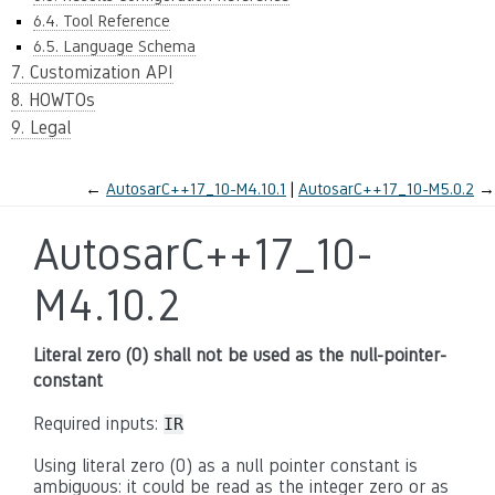
6.4. Tool Reference
6.5. Language Schema
7. Customization API
8. HOWTOs
9. Legal
←
AutosarC++17_10-M4.10.1
AutosarC++17_10-M5.0.2
→
AutosarC++17_10-
M4.10.2
Literal zero (0) shall not be used as the null-pointer-
constant
Required inputs:
IR
Using literal zero (0) as a null pointer constant is
ambiguous: it could be read as the integer zero or as