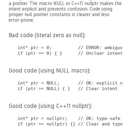
a pointer. The macro NULL or C++11 nullptr makes the
intent explicit and prevents confusion. Code using
proper null pointer constants is clearer and less
error-prone.
Bad code (literal zero as null):
int* ptr = 0;          // ERROR: ambiguous 
Good code (using NULL macro):
int* ptr = NULL;       // OK: explicit null
Good code (using C++11 nullptr):
int* ptr = nullptr;    // OK: type-safe nul