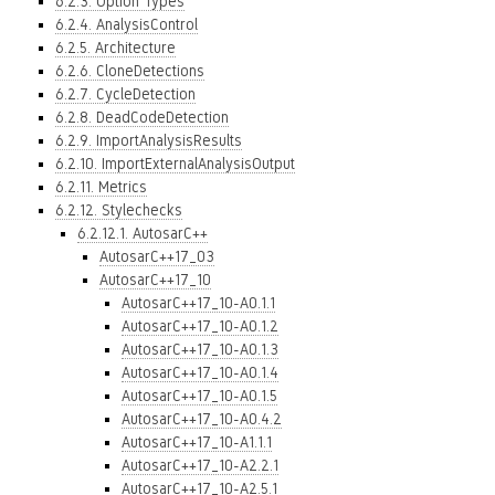
6.2.3. Option Types
6.2.4. AnalysisControl
6.2.5. Architecture
6.2.6. CloneDetections
6.2.7. CycleDetection
6.2.8. DeadCodeDetection
6.2.9. ImportAnalysisResults
6.2.10. ImportExternalAnalysisOutput
6.2.11. Metrics
6.2.12. Stylechecks
6.2.12.1. AutosarC++
AutosarC++17_03
AutosarC++17_10
AutosarC++17_10-A0.1.1
AutosarC++17_10-A0.1.2
AutosarC++17_10-A0.1.3
AutosarC++17_10-A0.1.4
AutosarC++17_10-A0.1.5
AutosarC++17_10-A0.4.2
AutosarC++17_10-A1.1.1
AutosarC++17_10-A2.2.1
AutosarC++17_10-A2.5.1