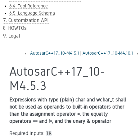
6.4. Tool Reference
6.5. Language Schema
7. Customization API
8. HOWTOs
9. Legal
←
AutosarC++17_10-M4.5.1
AutosarC++17_10-M4.10.1
→
AutosarC++17_10-
M4.5.3
Expressions with type (plain) char and wchar_t shall
not be used as operands to built-in operators other
than the assignment operator =, the equality
operators == and !=, and the unary & operator
Required inputs:
IR