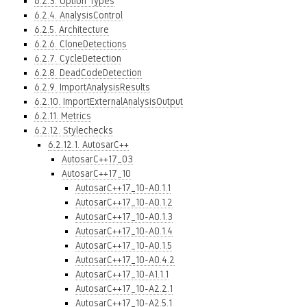
6.2.3. Option Types
6.2.4. AnalysisControl
6.2.5. Architecture
6.2.6. CloneDetections
6.2.7. CycleDetection
6.2.8. DeadCodeDetection
6.2.9. ImportAnalysisResults
6.2.10. ImportExternalAnalysisOutput
6.2.11. Metrics
6.2.12. Stylechecks
6.2.12.1. AutosarC++
AutosarC++17_03
AutosarC++17_10
AutosarC++17_10-A0.1.1
AutosarC++17_10-A0.1.2
AutosarC++17_10-A0.1.3
AutosarC++17_10-A0.1.4
AutosarC++17_10-A0.1.5
AutosarC++17_10-A0.4.2
AutosarC++17_10-A1.1.1
AutosarC++17_10-A2.2.1
AutosarC++17_10-A2.5.1