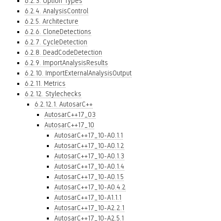
6.2.3. Option Types
6.2.4. AnalysisControl
6.2.5. Architecture
6.2.6. CloneDetections
6.2.7. CycleDetection
6.2.8. DeadCodeDetection
6.2.9. ImportAnalysisResults
6.2.10. ImportExternalAnalysisOutput
6.2.11. Metrics
6.2.12. Stylechecks
6.2.12.1. AutosarC++
AutosarC++17_03
AutosarC++17_10
AutosarC++17_10-A0.1.1
AutosarC++17_10-A0.1.2
AutosarC++17_10-A0.1.3
AutosarC++17_10-A0.1.4
AutosarC++17_10-A0.1.5
AutosarC++17_10-A0.4.2
AutosarC++17_10-A1.1.1
AutosarC++17_10-A2.2.1
AutosarC++17_10-A2.5.1