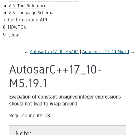
6.4. Tool Reference
6.5. Language Schema
7. Customization API
8. HOWTOs
9. Legal
←
AutosarC++17_10-M5.18.1
AutosarC++17_10-M6.2.1
→
AutosarC++17_10-
M5.19.1
Evaluation of constant unsigned integer expressions
should not lead to wrap-around
Required inputs:
IR
Note