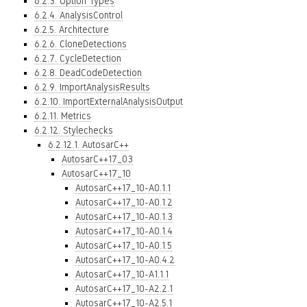
6.2.3. Option Types
6.2.4. AnalysisControl
6.2.5. Architecture
6.2.6. CloneDetections
6.2.7. CycleDetection
6.2.8. DeadCodeDetection
6.2.9. ImportAnalysisResults
6.2.10. ImportExternalAnalysisOutput
6.2.11. Metrics
6.2.12. Stylechecks
6.2.12.1. AutosarC++
AutosarC++17_03
AutosarC++17_10
AutosarC++17_10-A0.1.1
AutosarC++17_10-A0.1.2
AutosarC++17_10-A0.1.3
AutosarC++17_10-A0.1.4
AutosarC++17_10-A0.1.5
AutosarC++17_10-A0.4.2
AutosarC++17_10-A1.1.1
AutosarC++17_10-A2.2.1
AutosarC++17_10-A2.5.1