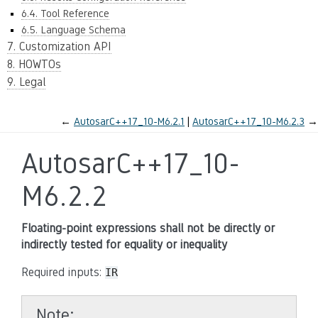
6.4. Tool Reference
6.5. Language Schema
7. Customization API
8. HOWTOs
9. Legal
←
AutosarC++17_10-M6.2.1
AutosarC++17_10-M6.2.3
→
AutosarC++17_10-
M6.2.2
Floating-point expressions shall not be directly or
indirectly tested for equality or inequality
Required inputs:
IR
Note