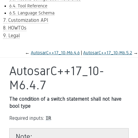
6.4. Tool Reference
6.5. Language Schema
7. Customization API
8. HOWTOs
9. Legal
←
AutosarC++17_10-M6.4.6
AutosarC++17_10-M6.5.2
→
AutosarC++17_10-
M6.4.7
The condition of a switch statement shall not have
bool type
Required inputs:
IR
Note