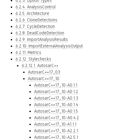
6.2.3. Option Types
6.2.4. AnalysisControl
6.2.5. Architecture
6.2.6. CloneDetections
6.2.7. CycleDetection
6.2.8. DeadCodeDetection
6.2.9. ImportAnalysisResults
6.2.10. ImportExternalAnalysisOutput
6.2.11. Metrics
6.2.12. Stylechecks
6.2.12.1. AutosarC++
AutosarC++17_03
AutosarC++17_10
AutosarC++17_10-A0.1.1
AutosarC++17_10-A0.1.2
AutosarC++17_10-A0.1.3
AutosarC++17_10-A0.1.4
AutosarC++17_10-A0.1.5
AutosarC++17_10-A0.4.2
AutosarC++17_10-A1.1.1
AutosarC++17_10-A2.2.1
AutosarC++17_10-A2.5.1