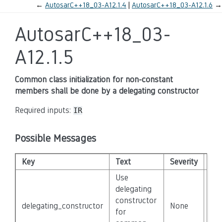
←
AutosarC++18_03-A12.1.4
AutosarC++18_03-A12.1.6
→
AutosarC++18_03-
A12.1.5
Common class initialization for non-constant
members shall be done by a delegating constructor
Required inputs:
IR
Possible Messages
Key
Text
Severity
Dis
Use
delegating
constructor
delegating_constructor
None
Fal
for