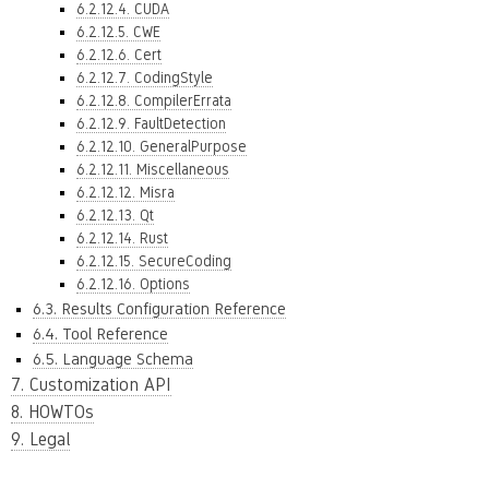
6.2.12.4. CUDA
6.2.12.5. CWE
6.2.12.6. Cert
6.2.12.7. CodingStyle
6.2.12.8. CompilerErrata
6.2.12.9. FaultDetection
6.2.12.10. GeneralPurpose
6.2.12.11. Miscellaneous
6.2.12.12. Misra
6.2.12.13. Qt
6.2.12.14. Rust
6.2.12.15. SecureCoding
6.2.12.16. Options
6.3. Results Configuration Reference
6.4. Tool Reference
6.5. Language Schema
7. Customization API
8. HOWTOs
9. Legal