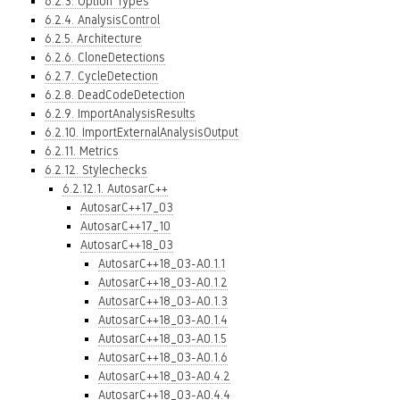
6.2.3. Option Types
6.2.4. AnalysisControl
6.2.5. Architecture
6.2.6. CloneDetections
6.2.7. CycleDetection
6.2.8. DeadCodeDetection
6.2.9. ImportAnalysisResults
6.2.10. ImportExternalAnalysisOutput
6.2.11. Metrics
6.2.12. Stylechecks
6.2.12.1. AutosarC++
AutosarC++17_03
AutosarC++17_10
AutosarC++18_03
AutosarC++18_03-A0.1.1
AutosarC++18_03-A0.1.2
AutosarC++18_03-A0.1.3
AutosarC++18_03-A0.1.4
AutosarC++18_03-A0.1.5
AutosarC++18_03-A0.1.6
AutosarC++18_03-A0.4.2
AutosarC++18_03-A0.4.4